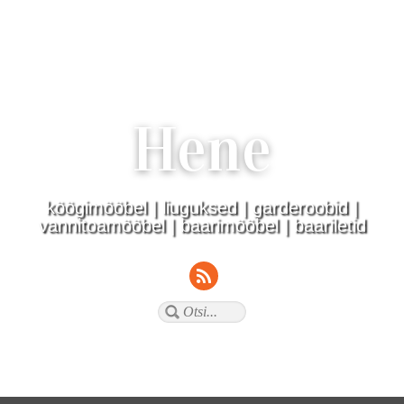
Hene
köögimööbel | liuguksed | garderoobid |
vannitoamööbel | baarimööbel | baariletid