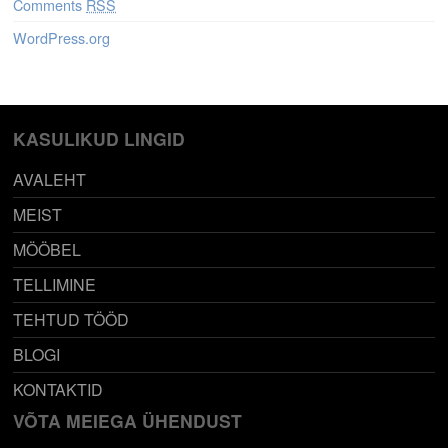
Comments
RSS
WordPress.org
KASULIKUD LINGID
AVALEHT
MEIST
MÖÖBEL
TELLIMINE
TEHTUD TÖÖD
BLOGI
KONTAKTID
VÕTA MEIEGA ÜHENDUST