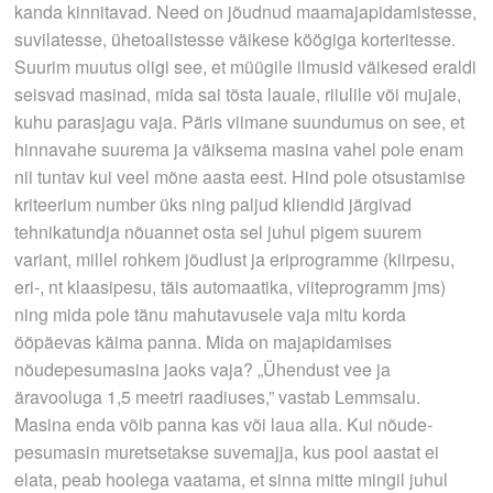
kanda kinnitavad. Need on jõudnud maamajapidamistesse,
suvilatesse, ühetoalistesse väikese köögiga korteritesse.
Suurim muutus oligi see, et müügile ilmusid väikesed eraldi
seisvad masinad, mida sai tõsta lauale, riiulile või mujale,
kuhu parasjagu vaja. Päris viimane suundumus on see, et
hinnavahe suurema ja väiksema masina vahel pole enam
nii tuntav kui veel mõne aasta eest. Hind pole otsustamise
kriteerium number üks ning paljud kliendid järgivad
tehnikatundja nõuannet osta sel juhul pigem suurem
variant, millel rohkem jõudlust ja eriprogramme (kiirpesu,
eri-, nt klaasipesu, täis­ automaatika, viiteprogramm jms)
ning mida pole tänu mahutavusele vaja mitu korda
ööpäevas käima panna. Mida on majapidamises
nõudepesumasina jaoks vaja? „Ühendust vee ja
äravooluga 1,5 meetri raadiuses,” vastab Lemmsalu.
Masina enda võib panna kas või laua alla. Kui nõude­
pesumasin muretsetakse suvemajja, kus pool aastat ei
elata, peab hoolega vaatama, et sinna mitte mingil juhul