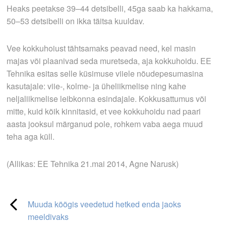
Heaks peetakse 39–44 detsibelli, 45ga saab ka hakkama,
50–53 detsibelli on ikka täitsa kuuldav.
Vee kokkuhoiust tähtsamaks peavad need, kel masin
majas või plaanivad seda muretseda, aja kokku­hoidu. EE
Tehnika esitas selle küsimuse viiele nõudepesumasina
kasutajale: viie-, kolme- ja üheliikmelise ning kahe
neljaliikmelise leibkonna esindajale. Kokkusattumus või
mitte, kuid kõik kinnitasid, et vee kokkuhoidu nad paari
aasta jooksul märganud pole, rohkem vaba aega muud
teha aga küll.
(Allikas: EE Tehnika 21.mai 2014, Agne Narusk)
Muuda köögis veedetud hetked enda jaoks
meeldivaks