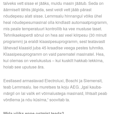
talveks vett sisse ei jääks, muidu masin jäätub. Seda on
äärmiselt tähtis jälgida, sest veidi vett jääb pärast
nõudepesu alati sisse. Lemmsalu hinnangul võiks ühel
heal nõudepesumasinal olla kindlasti automaatprogramm,
mis peale temperatuuri kontrollib ka vee mustuse taset.
Tehnikaeksperdi sõnul on hea asi veel kiirpesu (30 minuti
programm) ja eraldi klaasipesuprogramm, sest teatavasti
lähevad klaasid juba 45 kraadise veega pestes tuhmiks.
Klaasipesuprogramm on vaid parematel masinatel. Hea,
kui olemas on veelukustus – kui kuskilt hakkab lekkima,
hoiab see uputuse ära.
Eestlased armastavad Electroluxi, Boschi ja Siemensit,
teab Lemmsalu. Ise muretses ta koju AEG. „Igal kauba­
märgil on lai valik eri võimalustega masinaid, lihtsalt peab
võrdlema ja nõu küsima,” soovitab ta.
Mida võiks enne ostmist teada?