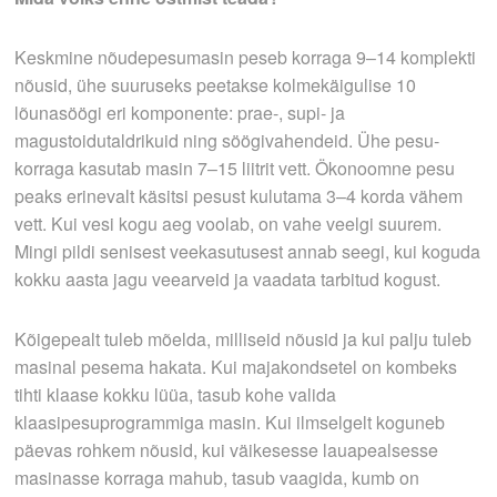
Keskmine nõudepesumasin peseb korraga 9–14 komplekti
nõusid, ühe suuruseks peetakse kolmekäigulise 10
lõunasöögi eri komponente: prae-, supi- ja
magustoidutaldrikuid ning söögivahendeid. Ühe pesu­
korraga kasutab masin 7–15 liitrit vett. Ökonoomne pesu
peaks erinevalt käsitsi­ pesust kulutama 3–4 korda vähem
vett. Kui vesi kogu aeg voolab, on vahe veelgi suurem.
Mingi pildi senisest veekasutusest annab seegi, kui koguda
kokku aasta jagu veearveid ja vaadata tarbitud kogust.
Kõigepealt tuleb mõelda, milliseid nõusid ja kui palju tuleb
masinal pesema hakata. Kui majakondsetel on kombeks
tihti klaase kokku lüüa, tasub kohe valida
klaasipesuprogrammiga masin. Kui ilmselgelt koguneb
päevas rohkem nõusid, kui väikesesse lauapealsesse
masinasse korraga mahub, tasub vaagida, kumb on