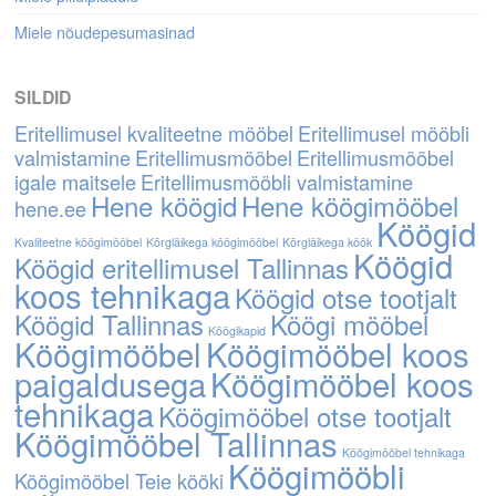
Miele nõudepesumasinad
SILDID
Eritellimusel kvaliteetne mööbel
Eritellimusel mööbli
valmistamine
Eritellimusmööbel
Eritellimusmööbel
igale maitsele
Eritellimusmööbli valmistamine
Hene köögid
Hene köögimööbel
hene.ee
Köögid
Kvaliteetne köögimööbel
Kõrgläikega köögimööbel
Kõrgläikega köök
Köögid
Köögid eritellimusel Tallinnas
koos tehnikaga
Köögid otse tootjalt
Köögid Tallinnas
Köögi mööbel
Köögikapid
Köögimööbel
Köögimööbel koos
paigaldusega
Köögimööbel koos
tehnikaga
Köögimööbel otse tootjalt
Köögimööbel Tallinnas
Köögimööbel tehnikaga
Köögimööbli
Köögimööbel Teie kööki