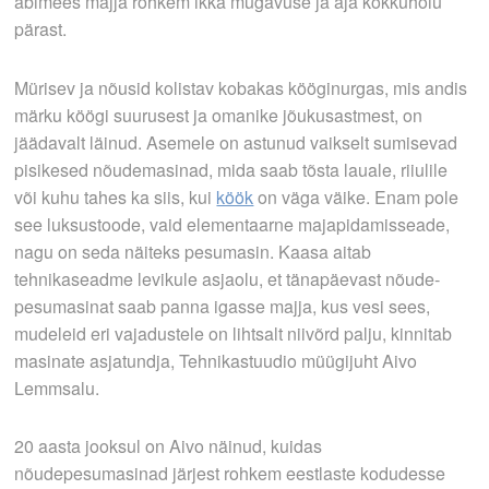
abimees majja rohkem ikka mugavuse ja aja kokkuhoiu
pärast.
Mürisev ja nõusid kolistav kobakas kööginurgas, mis andis
märku köögi suurusest ja omanike jõukusastmest, on
jäädavalt läinud. Asemele on astunud vaikselt sumisevad
pisikesed nõudemasinad, mida saab tõsta lauale, riiulile
või kuhu tahes ka siis, kui
köök
on väga väike. Enam pole
see luksustoode, vaid elementaarne majapidamisseade,
nagu on seda näiteks pesumasin. Kaasa aitab
tehnikaseadme levikule asjaolu, et tänapäevast nõude­
pesumasinat saab panna igasse majja, kus vesi sees,
mudeleid eri vajadustele on lihtsalt niivõrd palju, kinnitab
masinate asjatundja, Tehnikastuudio müügijuht Aivo
Lemmsalu.
20 aasta jooksul on Aivo näinud, kuidas
nõudepesumasinad järjest rohkem eestlaste kodudesse