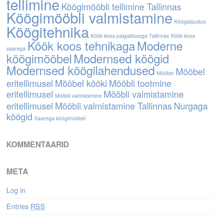
tellimine
Köögimööbli tellimine Tallinnas
Köögimööbli valmistamine
Köögisisustus
Köögitehnika
Köök koos paigaldusega Tallinnas
Köök koos
Köök koos tehnikaga
Moderne
saarega
köögimööbel
Modernsed köögid
Modernsed köögilahendused
Mööbel
Mööbel
eritellimusel
Mööbel kööki
Mööbli tootmine
eritellimusel
Mööbli valmistamine
Mööbli valmistamine
eritellimusel
Mööbli valmistamine Tallinnas
Nurgaga
köögid
Saarega köögimööbel
KOMMENTAARID
META
Log in
Entries
RSS