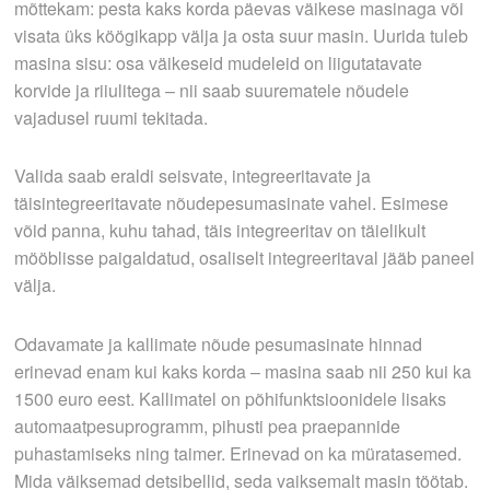
mõttekam: pesta kaks korda päevas väikese masinaga või
visata üks köögikapp välja ja osta suur masin. Uurida tuleb
masina sisu: osa väikeseid mudeleid on liigutatavate
korvide ja riiulitega – nii saab suurematele nõudele
vajadusel ruumi tekitada.
Valida saab eraldi seisvate, integreeritavate ja
täisintegreeritavate nõudepesumasinate vahel. Esimese
võid panna, kuhu tahad, täis­ integreeritav on täielikult
mööblisse paigaldatud, osaliselt integreeritaval jääb paneel
välja.
Odavamate ja kallimate nõude­ pesumasinate hinnad
erinevad enam kui kaks korda – masina saab nii 250 kui ka
1500 euro eest. Kallimatel on põhifunktsioonidele lisaks
automaatpesuprogramm, pihusti­ pea praepannide
puhastamiseks ning taimer. Erinevad on ka müratasemed.
Mida väiksemad detsibellid, seda vaiksemalt masin töötab.