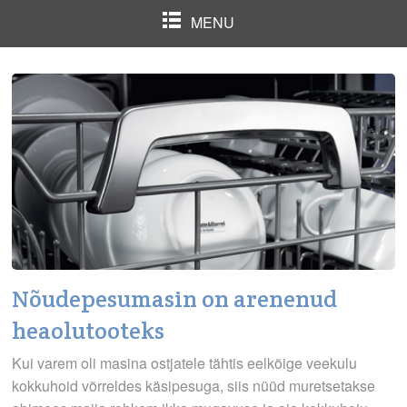
MENU
Nõudepesumasin on arenenud
heaolutooteks
Kui varem oli masina ostjatele tähtis eelkõige veekulu
kokkuhoid võrreldes käsipesuga, siis nüüd muretsetakse