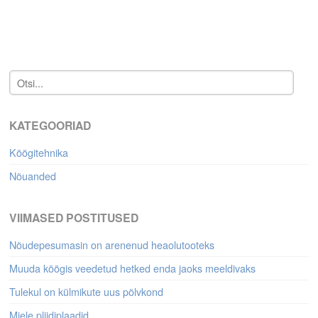
KATEGOORIAD
Köögitehnika
Nõuanded
VIIMASED POSTITUSED
Nõudepesumasin on arenenud heaolutooteks
Muuda köögis veedetud hetked enda jaoks meeldivaks
Tulekul on külmikute uus põlvkond
Miele pliidiplaadid