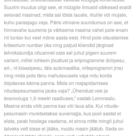
Suurim muutus oligi see, et müügile ilmusid väikesed eraldi
seisvad masinad, mida sai tõsta lauale, riiulile või mujale,
kuhu parasjagu vaja. Päris viimane suundumus on see, et
hinnavahe suurema ja väiksema masina vahel pole enam
nii tuntav kui veel mõne aasta eest. Hind pole otsustamise
kriteerium number üks ning paljud kliendid järgivad
tehnikatundja nõuannet osta sel juhul pigem suurem
variant, millel rohkem jõudlust ja eriprogramme (kiirpesu,
eri-, nt klaasipesu, täis­ automaatika, viiteprogramm jms)
ning mida pole tänu mahutavusele vaja mitu korda
ööpäevas käima panna. Mida on majapidamises
nõudepesumasina jaoks vaja? „Ühendust vee ja
äravooluga 1,5 meetri raadiuses,” vastab Lemmsalu.
Masina enda võib panna kas või laua alla. Kui nõude­
pesumasin muretsetakse suvemajja, kus pool aastat ei
elata, peab hoolega vaatama, et sinna mitte mingil juhul
talveks vett sisse ei jääks, muidu masin jäätub. Seda on