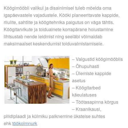
Köögimööbli valikul ja disainimisel tuleb mõelda oma
igapäevastele vajadustele. Kööki planeeritavate kappide,
riiulite, sahtlite ja köögitehnika paigutus on väga tähtis.
Köögitarvikute ja toiduainete korrapärane hoiustamine
lihtsustab nende leidmist ning seeläbi võimaldab
maksimaalset keskendumist toiduvalmistamisele.
– Valgustid köögimööblis
– Õhupuhasti
– Ülemiste kappide
asetus
– Köögitarbed
käeulatuses
– Töötasapinna kõrgus
– Kraanikausi,
pliidiplaadi ja külmiku paiknemine üksteise suhtes
ehk
töökolmnurk