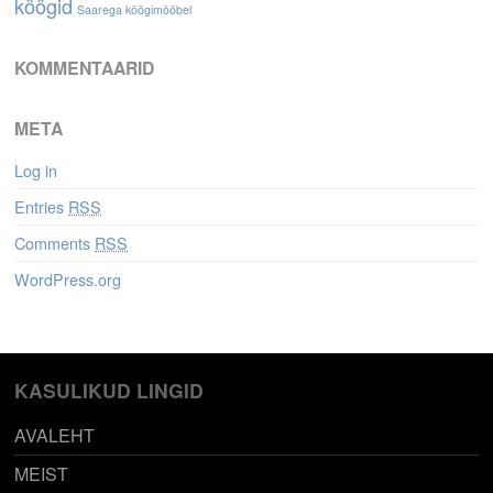
köögid
Saarega köögimööbel
KOMMENTAARID
META
Log in
Entries
RSS
Comments
RSS
WordPress.org
KASULIKUD LINGID
AVALEHT
MEIST