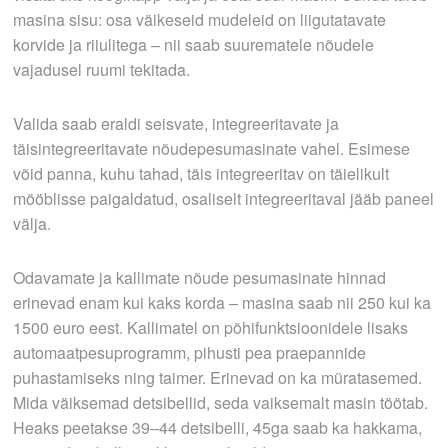
masina sisu: osa väikeseid mudeleid on liigutatavate
korvide ja riiulitega – nii saab suurematele nõudele
vajadusel ruumi tekitada.
Valida saab eraldi seisvate, integreeritavate ja
täisintegreeritavate nõudepesumasinate vahel. Esimese
võid panna, kuhu tahad, täis­ integreeritav on täielikult
mööblisse paigaldatud, osaliselt integreeritaval jääb paneel
välja.
Odavamate ja kallimate nõude­ pesumasinate hinnad
erinevad enam kui kaks korda – masina saab nii 250 kui ka
1500 euro eest. Kallimatel on põhifunktsioonidele lisaks
automaatpesuprogramm, pihusti­ pea praepannide
puhastamiseks ning taimer. Erinevad on ka müratasemed.
Mida väiksemad detsibellid, seda vaiksemalt masin töötab.
Heaks peetakse 39–44 detsibelli, 45ga saab ka hakkama,