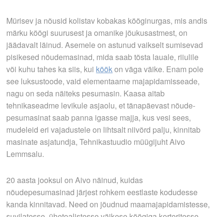
Mürisev ja nõusid kolistav kobakas kööginurgas, mis andis
märku köögi suurusest ja omanike jõukusastmest, on
jäädavalt läinud. Asemele on astunud vaikselt sumisevad
pisikesed nõudemasinad, mida saab tõsta lauale, riiulile
või kuhu tahes ka siis, kui
köök
on väga väike. Enam pole
see luksustoode, vaid elementaarne majapidamisseade,
nagu on seda näiteks pesumasin. Kaasa aitab
tehnikaseadme levikule asjaolu, et tänapäevast nõude­
pesumasinat saab panna igasse majja, kus vesi sees,
mudeleid eri vajadustele on lihtsalt niivõrd palju, kinnitab
masinate asjatundja, Tehnikastuudio müügijuht Aivo
Lemmsalu.
20 aasta jooksul on Aivo näinud, kuidas
nõudepesumasinad järjest rohkem eestlaste kodudesse
kanda kinnitavad. Need on jõudnud maamajapidamistesse,
suvilatesse, ühetoalistesse väikese köögiga korteritesse.