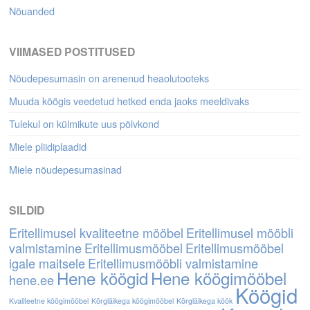
Nõuanded
VIIMASED POSTITUSED
Nõudepesumasin on arenenud heaolutooteks
Muuda köögis veedetud hetked enda jaoks meeldivaks
Tulekul on külmikute uus põlvkond
Miele pliidiplaadid
Miele nõudepesumasinad
SILDID
Eritellimusel kvaliteetne mööbel
Eritellimusel mööbli
valmistamine
Eritellimusmööbel
Eritellimusmööbel
igale maitsele
Eritellimusmööbli valmistamine
Hene köögid
Hene köögimööbel
hene.ee
Köögid
Kvaliteetne köögimööbel
Kõrgläikega köögimööbel
Kõrgläikega köök