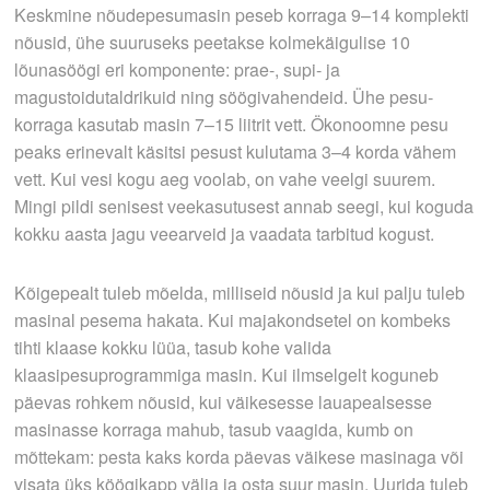
Keskmine nõudepesumasin peseb korraga 9–14 komplekti
nõusid, ühe suuruseks peetakse kolmekäigulise 10
lõunasöögi eri komponente: prae-, supi- ja
magustoidutaldrikuid ning söögivahendeid. Ühe pesu­
korraga kasutab masin 7–15 liitrit vett. Ökonoomne pesu
peaks erinevalt käsitsi­ pesust kulutama 3–4 korda vähem
vett. Kui vesi kogu aeg voolab, on vahe veelgi suurem.
Mingi pildi senisest veekasutusest annab seegi, kui koguda
kokku aasta jagu veearveid ja vaadata tarbitud kogust.
Kõigepealt tuleb mõelda, milliseid nõusid ja kui palju tuleb
masinal pesema hakata. Kui majakondsetel on kombeks
tihti klaase kokku lüüa, tasub kohe valida
klaasipesuprogrammiga masin. Kui ilmselgelt koguneb
päevas rohkem nõusid, kui väikesesse lauapealsesse
masinasse korraga mahub, tasub vaagida, kumb on
mõttekam: pesta kaks korda päevas väikese masinaga või
visata üks köögikapp välja ja osta suur masin. Uurida tuleb