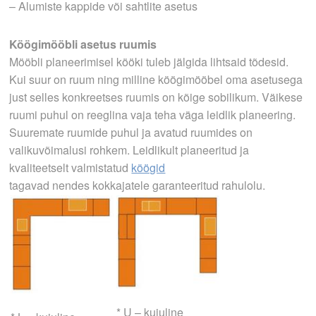
– Alumiste kappide või sahtlite asetus
Köögimööbli asetus ruumis
Mööbli planeerimisel kööki tuleb jälgida lihtsaid tõdesid.
Kui suur on ruum ning milline köögimööbel oma asetusega
just selles konkreetses ruumis on kõige sobilikum. Väikese
ruumi puhul on reeglina vaja teha väga leidlik planeering.
Suuremate ruumide puhul ja avatud ruumides on
valikuvõimalusi rohkem. Leidlikult planeeritud ja
kvaliteetselt valmistatud
köögid
tagavad nendes kokkajatele garanteeritud rahulolu.
* U – kujuline