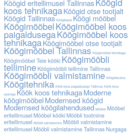
Köögid
Köögid eritellimusel Tallinnas
koos tehnikaga
Köögid otse tootjalt
Köögid Tallinnas
Köögi mööbel
Köögikapid
Köögimööbel
Köögimööbel koos
paigaldusega
Köögimööbel koos
tehnikaga
Köögimööbel otse tootjalt
Köögimööbel Tallinnas
Köögimööbel tehnikaga
Köögimööbli
Köögimööbel Teie kööki
tellimine
Köögimööbli tellimine Tallinnas
Köögimööbli valmistamine
Köögisisustus
Köögitehnika
Köök koos paigaldusega Tallinnas
Köök koos
Köök koos tehnikaga
Moderne
saarega
köögimööbel
Modernsed köögid
Modernsed köögilahendused
Mööbel
Mööbel
eritellimusel
Mööbel kööki
Mööbli tootmine
eritellimusel
Mööbli valmistamine
Mööbli valmistamine
eritellimusel
Mööbli valmistamine Tallinnas
Nurgaga