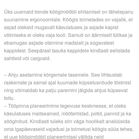
Üks uuemaid trende köögimööbli ehitamisel on tähelepanu
suunamine ergonoomiale. Köögis toimetades on vajalik, et
asjad oleksid mugavalt käeulatuses ja asjade kapist
võtmiseks ei oleks vaja tooli. Samuti on äärmiselt tülikas ja
ebamugav asjade otsimine madalalt ja sügavatest
kappidest. Seepärast tasuks kappidele kindlasti eelistada
sahtleid või cargosid.
– Ahju asetamine kõrgemale tasemele. See lihtsustab
raskemate ja samal ajal kuumade küpsetusnõude tõstmist
ning võimaldab ka palju paremini jälgida ahjus küpsevat
toitu.
– Tööpinna planeerimine tegevuse keskmesse, et oleks
käeulatuses maitseained, mõõteriistad, potid, pannid ja ka
sööginõud. Kindlasti tuleks siin väga hoolikalt analüüsida
oma igapäevaseid vajadusi ja toimetusi köögis süüa tehes,
et uue köögimööbli planeerimisel vältida neid