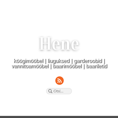
Hene
köögimööbel | liuguksed | garderoobid |
vannitoamööbel | baarimööbel | baariletid