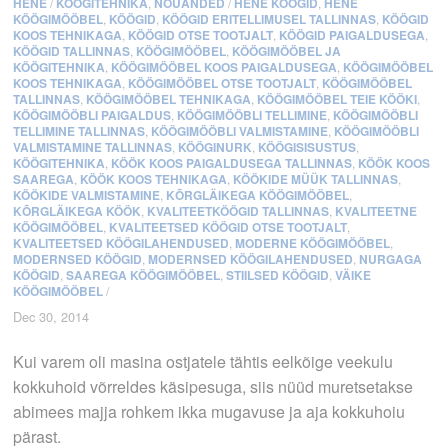
HENE
/
KÖÖGITEHNIKA
,
NÕUANDED
/
HENE KÖÖGID
,
HENE
KÖÖGIMÖÖBEL
,
KÖÖGID
,
KÖÖGID ERITELLIMUSEL TALLINNAS
,
KÖÖGID
KOOS TEHNIKAGA
,
KÖÖGID OTSE TOOTJALT
,
KÖÖGID PAIGALDUSEGA
,
KÖÖGID TALLINNAS
,
KÖÖGIMÖÖBEL
,
KÖÖGIMÖÖBEL JA
KÖÖGITEHNIKA
,
KÖÖGIMÖÖBEL KOOS PAIGALDUSEGA
,
KÖÖGIMÖÖBEL
KOOS TEHNIKAGA
,
KÖÖGIMÖÖBEL OTSE TOOTJALT
,
KÖÖGIMÖÖBEL
TALLINNAS
,
KÖÖGIMÖÖBEL TEHNIKAGA
,
KÖÖGIMÖÖBEL TEIE KÖÖKI
,
KÖÖGIMÖÖBLI PAIGALDUS
,
KÖÖGIMÖÖBLI TELLIMINE
,
KÖÖGIMÖÖBLI
TELLIMINE TALLINNAS
,
KÖÖGIMÖÖBLI VALMISTAMINE
,
KÖÖGIMÖÖBLI
VALMISTAMINE TALLINNAS
,
KÖÖGINURK
,
KÖÖGISISUSTUS
,
KÖÖGITEHNIKA
,
KÖÖK KOOS PAIGALDUSEGA TALLINNAS
,
KÖÖK KOOS
SAAREGA
,
KÖÖK KOOS TEHNIKAGA
,
KÖÖKIDE MÜÜK TALLINNAS
,
KÖÖKIDE VALMISTAMINE
,
KÕRGLÄIKEGA KÖÖGIMÖÖBEL
,
KÕRGLÄIKEGA KÖÖK
,
KVALITEETKÖÖGID TALLINNAS
,
KVALITEETNE
KÖÖGIMÖÖBEL
,
KVALITEETSED KÖÖGID OTSE TOOTJALT
,
KVALITEETSED KÖÖGILAHENDUSED
,
MODERNE KÖÖGIMÖÖBEL
,
MODERNSED KÖÖGID
,
MODERNSED KÖÖGILAHENDUSED
,
NURGAGA
KÖÖGID
,
SAAREGA KÖÖGIMÖÖBEL
,
STIILSED KÖÖGID
,
VÄIKE
KÖÖGIMÖÖBEL
/
Dec 30, 2014
Kui varem oli masina ostjatele tähtis eelkõige veekulu
kokkuhoid võrreldes käsipesuga, siis nüüd muretsetakse
abimees majja rohkem ikka mugavuse ja aja kokkuhoiu
pärast.