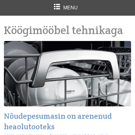
MENU
Köögimööbel tehnikaga
Nõudepesumasin on arenenud
heaolutooteks