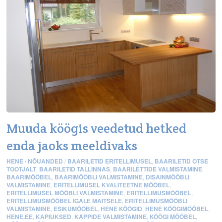
Muuda köögis veedetud hetked
enda jaoks meeldivaks
HENE
/
NÕUANDED
/
BAARILETID ERITELLIMUSEL
,
BAARILETID OTSE
TOOTJALT
,
BAARILETID TALLINNAS
,
BAARILETTIDE VALMISTAMINE
,
BAARIMÖÖBEL
,
BAARIMÖÖBLI VALMISTAMINE
,
DISAINMÖÖBLI
VALMISTAMINE
,
ERITELLIMUSEL KVALITEETNE MÖÖBEL
,
ERITELLIMUSEL MÖÖBLI VALMISTAMINE
,
ERITELLIMUSMÖÖBEL
,
ERITELLIMUSMÖÖBEL IGALE MAITSELE
,
ERITELLIMUSMÖÖBLI
VALMISTAMINE
,
ESIKUMÖÖBEL
,
HENE KÖÖGID
,
HENE KÖÖGIMÖÖBEL
,
HENE.EE
,
KAPIUKSED
,
KAPPIDE VALMISTAMINE
,
KÖÖGI MÖÖBEL
,