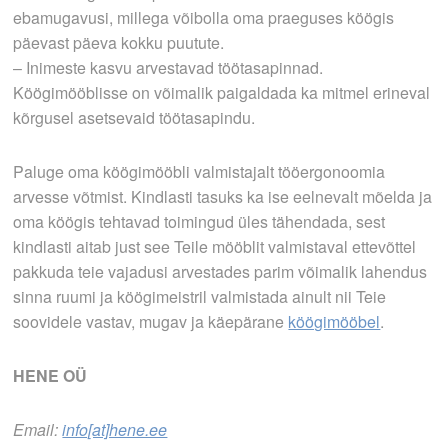
ebamugavusi, millega võibolla oma praeguses köögis
päevast päeva kokku puutute.
– Inimeste kasvu arvestavad töötasapinnad.
Köögimööblisse on võimalik paigaldada ka mitmel erineval
kõrgusel asetsevaid töötasapindu.
Paluge oma köögimööbli valmistajalt tööergonoomia
arvesse võtmist. Kindlasti tasuks ka ise eelnevalt mõelda ja
oma köögis tehtavad toimingud üles tähendada, sest
kindlasti aitab just see Teile mööblit valmistaval ettevõttel
pakkuda teie vajadusi arvestades parim võimalik lahendus
sinna ruumi ja köögimeistril valmistada ainult nii Teie
soovidele vastav, mugav ja käepärane
köögimööbel
.
HENE OÜ
Email:
info[at]hene.ee