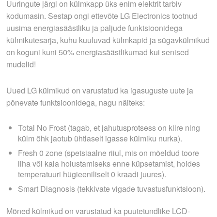
Uuringute järgi on külmkapp üks enim elektrit tarbiv
kodumasin. Sestap ongi ettevõte LG Electronics tootnud
uusima energiasäästliku ja paljude funktsioonidega
külmikutesarja, kuhu kuuluvad külmkapid ja sügavkülmikud
on koguni kuni 50% energiasäästlikumad kui senised
mudelid!
Uued LG külmikud on varustatud ka igasuguste uute ja
põnevate funktsioonidega, nagu näiteks:
Total No Frost (tagab, et jahutusprotsess on kiire ning
külm õhk jaotub ühtlaselt igasse külmiku nurka).
Fresh 0 zone (spetsiaalne riiul, mis on mõeldud toore
liha või kala hoiustamiseks enne küpsetamist, hoides
temperatuuri hügieeniliselt 0 kraadi juures).
Smart Diagnosis (tekkivate vigade tuvastusfunktsioon).
Mõned külmikud on varustatud ka puutetundlike LCD-