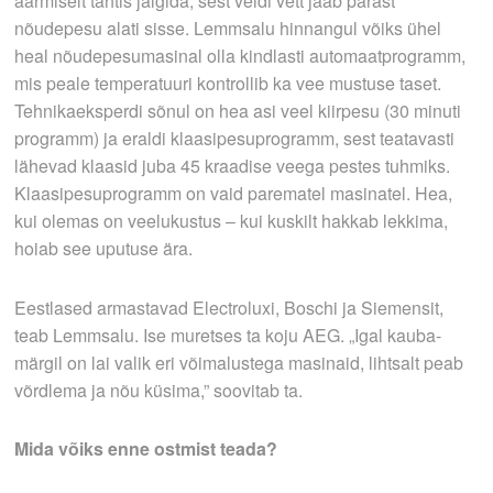
äärmiselt tähtis jälgida, sest veidi vett jääb pärast
nõudepesu alati sisse. Lemmsalu hinnangul võiks ühel
heal nõudepesumasinal olla kindlasti automaatprogramm,
mis peale temperatuuri kontrollib ka vee mustuse taset.
Tehnikaeksperdi sõnul on hea asi veel kiirpesu (30 minuti
programm) ja eraldi klaasipesuprogramm, sest teatavasti
lähevad klaasid juba 45 kraadise veega pestes tuhmiks.
Klaasipesuprogramm on vaid parematel masinatel. Hea,
kui olemas on veelukustus – kui kuskilt hakkab lekkima,
hoiab see uputuse ära.
Eestlased armastavad Electroluxi, Boschi ja Siemensit,
teab Lemmsalu. Ise muretses ta koju AEG. „Igal kauba­
märgil on lai valik eri võimalustega masinaid, lihtsalt peab
võrdlema ja nõu küsima,” soovitab ta.
Mida võiks enne ostmist teada?