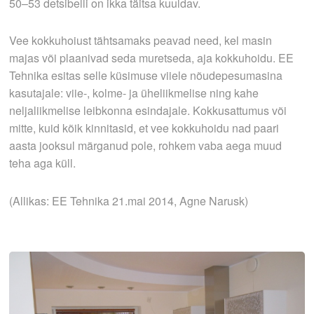
50–53 detsibelli on ikka täitsa kuuldav.
Vee kokkuhoiust tähtsamaks peavad need, kel masin
majas või plaanivad seda muretseda, aja kokku­hoidu. EE
Tehnika esitas selle küsimuse viiele nõudepesumasina
kasutajale: viie-, kolme- ja üheliikmelise ning kahe
neljaliikmelise leibkonna esindajale. Kokkusattumus või
mitte, kuid kõik kinnitasid, et vee kokkuhoidu nad paari
aasta jooksul märganud pole, rohkem vaba aega muud
teha aga küll.
(Allikas: EE Tehnika 21.mai 2014, Agne Narusk)