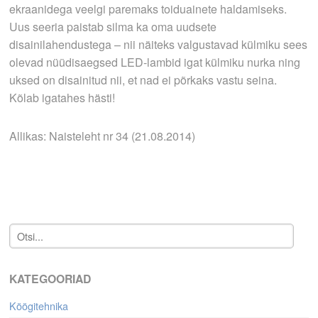
ekraanidega veelgi paremaks toiduainete haldamiseks.
Uus seeria paistab silma ka oma uudsete
disainilahendustega – nii näiteks valgustavad külmiku sees
olevad nüüdisaegsed LED-lambid igat külmiku nurka ning
uksed on disainitud nii, et nad ei põrkaks vastu seina.
Kõlab igatahes hästi!
Allikas: Naisteleht nr 34 (21.08.2014)
KATEGOORIAD
Köögitehnika