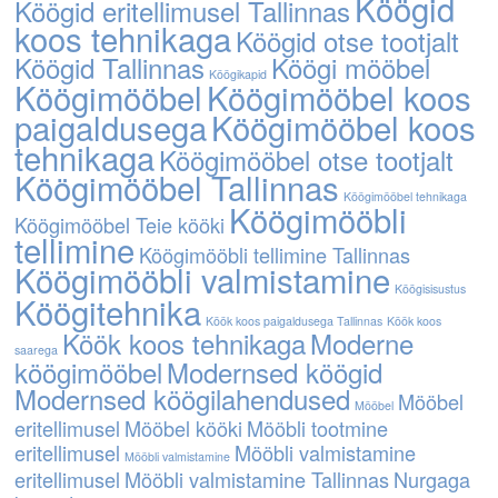
Köögid
Köögid eritellimusel Tallinnas
koos tehnikaga
Köögid otse tootjalt
Köögid Tallinnas
Köögi mööbel
Köögikapid
Köögimööbel
Köögimööbel koos
paigaldusega
Köögimööbel koos
tehnikaga
Köögimööbel otse tootjalt
Köögimööbel Tallinnas
Köögimööbel tehnikaga
Köögimööbli
Köögimööbel Teie kööki
tellimine
Köögimööbli tellimine Tallinnas
Köögimööbli valmistamine
Köögisisustus
Köögitehnika
Köök koos paigaldusega Tallinnas
Köök koos
Köök koos tehnikaga
Moderne
saarega
köögimööbel
Modernsed köögid
Modernsed köögilahendused
Mööbel
Mööbel
eritellimusel
Mööbel kööki
Mööbli tootmine
eritellimusel
Mööbli valmistamine
Mööbli valmistamine
eritellimusel
Mööbli valmistamine Tallinnas
Nurgaga