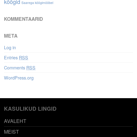
köögid
Saarega köögimööbel
KOMMENTAARID
META
Log in
Entries
RSS
Comments
RSS
WordPress.org
KASULIKUD LINGID
AVALEHT
MEIST