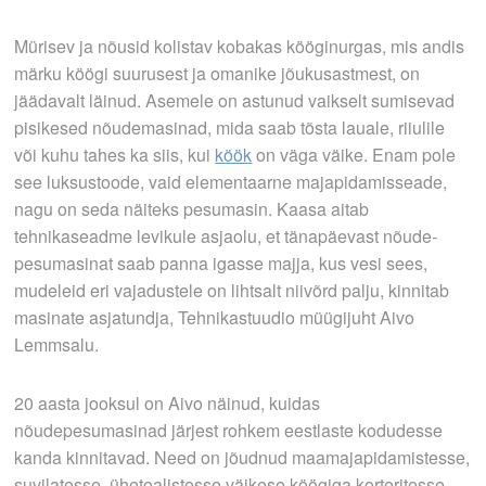
Mürisev ja nõusid kolistav kobakas kööginurgas, mis andis
märku köögi suurusest ja omanike jõukusastmest, on
jäädavalt läinud. Asemele on astunud vaikselt sumisevad
pisikesed nõudemasinad, mida saab tõsta lauale, riiulile
või kuhu tahes ka siis, kui
köök
on väga väike. Enam pole
see luksustoode, vaid elementaarne majapidamisseade,
nagu on seda näiteks pesumasin. Kaasa aitab
tehnikaseadme levikule asjaolu, et tänapäevast nõude­
pesumasinat saab panna igasse majja, kus vesi sees,
mudeleid eri vajadustele on lihtsalt niivõrd palju, kinnitab
masinate asjatundja, Tehnikastuudio müügijuht Aivo
Lemmsalu.
20 aasta jooksul on Aivo näinud, kuidas
nõudepesumasinad järjest rohkem eestlaste kodudesse
kanda kinnitavad. Need on jõudnud maamajapidamistesse,
suvilatesse, ühetoalistesse väikese köögiga korteritesse.