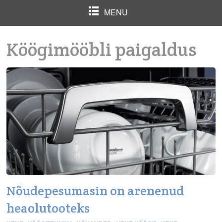
MENU
Köögimööbli paigaldus
Nõudepesumasin on arenenud
heaolutooteks