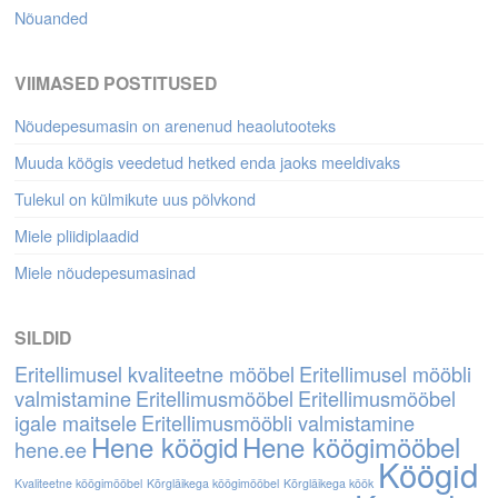
Nõuanded
VIIMASED POSTITUSED
Nõudepesumasin on arenenud heaolutooteks
Muuda köögis veedetud hetked enda jaoks meeldivaks
Tulekul on külmikute uus põlvkond
Miele pliidiplaadid
Miele nõudepesumasinad
SILDID
Eritellimusel kvaliteetne mööbel
Eritellimusel mööbli
valmistamine
Eritellimusmööbel
Eritellimusmööbel
igale maitsele
Eritellimusmööbli valmistamine
Hene köögid
Hene köögimööbel
hene.ee
Köögid
Kvaliteetne köögimööbel
Kõrgläikega köögimööbel
Kõrgläikega köök