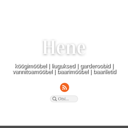
Hene
köögimööbel | liuguksed | garderoobid |
vannitoamööbel | baarimööbel | baariletid