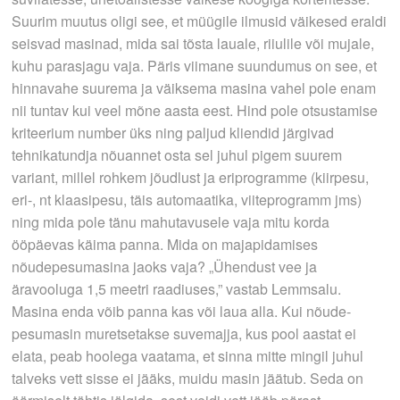
Suurim muutus oligi see, et müügile ilmusid väikesed eraldi
seisvad masinad, mida sai tõsta lauale, riiulile või mujale,
kuhu parasjagu vaja. Päris viimane suundumus on see, et
hinnavahe suurema ja väiksema masina vahel pole enam
nii tuntav kui veel mõne aasta eest. Hind pole otsustamise
kriteerium number üks ning paljud kliendid järgivad
tehnikatundja nõuannet osta sel juhul pigem suurem
variant, millel rohkem jõudlust ja eriprogramme (kiirpesu,
eri-, nt klaasipesu, täis­ automaatika, viiteprogramm jms)
ning mida pole tänu mahutavusele vaja mitu korda
ööpäevas käima panna. Mida on majapidamises
nõudepesumasina jaoks vaja? „Ühendust vee ja
äravooluga 1,5 meetri raadiuses,” vastab Lemmsalu.
Masina enda võib panna kas või laua alla. Kui nõude­
pesumasin muretsetakse suvemajja, kus pool aastat ei
elata, peab hoolega vaatama, et sinna mitte mingil juhul
talveks vett sisse ei jääks, muidu masin jäätub. Seda on