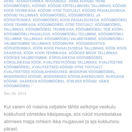
HENE
/
KÖÖGITEHNIKA
,
NÕUANDED
/
HENE KÖÖGID
,
HENE
KÖÖGIMÖÖBEL
,
KÖÖGID
,
KÖÖGID ERITELLIMUSEL TALLINNAS
,
KÖÖGID
KOOS TEHNIKAGA
,
KÖÖGID OTSE TOOTJALT
,
KÖÖGID PAIGALDUSEGA
,
KÖÖGID TALLINNAS
,
KÖÖGIMÖÖBEL
,
KÖÖGIMÖÖBEL JA
KÖÖGITEHNIKA
,
KÖÖGIMÖÖBEL KOOS PAIGALDUSEGA
,
KÖÖGIMÖÖBEL
KOOS TEHNIKAGA
,
KÖÖGIMÖÖBEL OTSE TOOTJALT
,
KÖÖGIMÖÖBEL
TALLINNAS
,
KÖÖGIMÖÖBEL TEHNIKAGA
,
KÖÖGIMÖÖBEL TEIE KÖÖKI
,
KÖÖGIMÖÖBLI PAIGALDUS
,
KÖÖGIMÖÖBLI TELLIMINE
,
KÖÖGIMÖÖBLI
TELLIMINE TALLINNAS
,
KÖÖGIMÖÖBLI VALMISTAMINE
,
KÖÖGIMÖÖBLI
VALMISTAMINE TALLINNAS
,
KÖÖGINURK
,
KÖÖGISISUSTUS
,
KÖÖGITEHNIKA
,
KÖÖK KOOS PAIGALDUSEGA TALLINNAS
,
KÖÖK KOOS
SAAREGA
,
KÖÖK KOOS TEHNIKAGA
,
KÖÖKIDE MÜÜK TALLINNAS
,
KÖÖKIDE VALMISTAMINE
,
KÕRGLÄIKEGA KÖÖGIMÖÖBEL
,
KÕRGLÄIKEGA KÖÖK
,
KVALITEETKÖÖGID TALLINNAS
,
KVALITEETNE
KÖÖGIMÖÖBEL
,
KVALITEETSED KÖÖGID OTSE TOOTJALT
,
KVALITEETSED KÖÖGILAHENDUSED
,
MODERNE KÖÖGIMÖÖBEL
,
MODERNSED KÖÖGID
,
MODERNSED KÖÖGILAHENDUSED
,
NURGAGA
KÖÖGID
,
SAAREGA KÖÖGIMÖÖBEL
,
STIILSED KÖÖGID
,
VÄIKE
KÖÖGIMÖÖBEL
/
Dec 30, 2014
Kui varem oli masina ostjatele tähtis eelkõige veekulu
kokkuhoid võrreldes käsipesuga, siis nüüd muretsetakse
abimees majja rohkem ikka mugavuse ja aja kokkuhoiu
pärast.