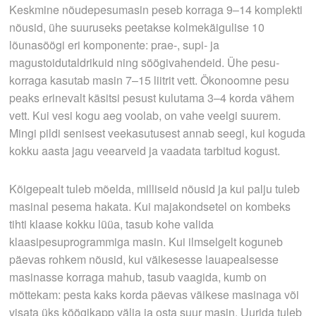
Keskmine nõudepesumasin peseb korraga 9–14 komplekti
nõusid, ühe suuruseks peetakse kolmekäigulise 10
lõunasöögi eri komponente: prae-, supi- ja
magustoidutaldrikuid ning söögivahendeid. Ühe pesu­
korraga kasutab masin 7–15 liitrit vett. Ökonoomne pesu
peaks erinevalt käsitsi­ pesust kulutama 3–4 korda vähem
vett. Kui vesi kogu aeg voolab, on vahe veelgi suurem.
Mingi pildi senisest veekasutusest annab seegi, kui koguda
kokku aasta jagu veearveid ja vaadata tarbitud kogust.
Kõigepealt tuleb mõelda, milliseid nõusid ja kui palju tuleb
masinal pesema hakata. Kui majakondsetel on kombeks
tihti klaase kokku lüüa, tasub kohe valida
klaasipesuprogrammiga masin. Kui ilmselgelt koguneb
päevas rohkem nõusid, kui väikesesse lauapealsesse
masinasse korraga mahub, tasub vaagida, kumb on
mõttekam: pesta kaks korda päevas väikese masinaga või
visata üks köögikapp välja ja osta suur masin. Uurida tuleb