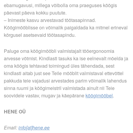
ebamugavusi, millega võibolla oma praeguses köögis
päevast päeva kokku puutute.
– Inimeste kasvu arvestavad töötasapinnad.
Köögimööblisse on võimalik paigaldada ka mitmel erineval
kõrgusel asetsevaid töötasapindu.
Paluge oma köögimööbli valmistajalt tööergonoomia
arvesse võtmist. Kindlasti tasuks ka ise eelnevalt mõelda ja
oma köögis tehtavad toimingud üles tähendada, sest
kindlasti aitab just see Teile mööblit valmistaval ettevõttel
pakkuda teie vajadusi arvestades parim võimalik lahendus
sinna ruumi ja köögimeistril valmistada ainult nii Teie
soovidele vastav, mugav ja käepärane
köögimööbel
.
HENE OÜ
Email:
info[at]hene.ee