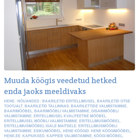
Muuda köögis veedetud hetked
enda jaoks meeldivaks
HENE
/
NÕUANDED
/
BAARILETID ERITELLIMUSEL
,
BAARILETID OTSE
TOOTJALT
,
BAARILETID TALLINNAS
,
BAARILETTIDE VALMISTAMINE
,
BAARIMÖÖBEL
,
BAARIMÖÖBLI VALMISTAMINE
,
DISAINMÖÖBLI
VALMISTAMINE
,
ERITELLIMUSEL KVALITEETNE MÖÖBEL
,
ERITELLIMUSEL MÖÖBLI VALMISTAMINE
,
ERITELLIMUSMÖÖBEL
,
ERITELLIMUSMÖÖBEL IGALE MAITSELE
,
ERITELLIMUSMÖÖBLI
VALMISTAMINE
,
ESIKUMÖÖBEL
,
HENE KÖÖGID
,
HENE KÖÖGIMÖÖBEL
,
HENE.EE
,
KAPIUKSED
,
KAPPIDE VALMISTAMINE
,
KÖÖGI MÖÖBEL
,