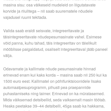
masina sisu: osa väikeseid mudeleid on liigutatavate
korvide ja riiulitega – nii saab suurematele nõudele
vajadusel ruumi tekitada.
Valida saab eraldi seisvate, integreeritavate ja
täisintegreeritavate nõudepesumasinate vahel. Esimese
võid panna, kuhu tahad, täis­ integreeritav on täielikult
mööblisse paigaldatud, osaliselt integreeritaval jääb paneel
välja.
Odavamate ja kallimate nõude­ pesumasinate hinnad
erinevad enam kui kaks korda – masina saab nii 250 kui ka
1500 euro eest. Kallimatel on põhifunktsioonidele lisaks
automaatpesuprogramm, pihusti­ pea praepannide
puhastamiseks ning taimer. Erinevad on ka müratasemed.
Mida väiksemad detsibellid, seda vaiksemalt masin töötab.
Heaks peetakse 39–44 detsibelli, 45ga saab ka hakkama,