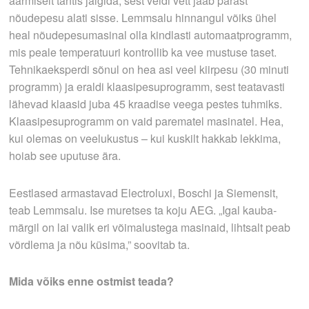
äärmiselt tähtis jälgida, sest veidi vett jääb pärast
nõudepesu alati sisse. Lemmsalu hinnangul võiks ühel
heal nõudepesumasinal olla kindlasti automaatprogramm,
mis peale temperatuuri kontrollib ka vee mustuse taset.
Tehnikaeksperdi sõnul on hea asi veel kiirpesu (30 minuti
programm) ja eraldi klaasipesuprogramm, sest teatavasti
lähevad klaasid juba 45 kraadise veega pestes tuhmiks.
Klaasipesuprogramm on vaid parematel masinatel. Hea,
kui olemas on veelukustus – kui kuskilt hakkab lekkima,
hoiab see uputuse ära.
Eestlased armastavad Electroluxi, Boschi ja Siemensit,
teab Lemmsalu. Ise muretses ta koju AEG. „Igal kauba­
märgil on lai valik eri võimalustega masinaid, lihtsalt peab
võrdlema ja nõu küsima,” soovitab ta.
Mida võiks enne ostmist teada?