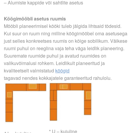
– Alumiste kappide või sahtlite asetus
Köögimööbli asetus ruumis
Mööbli planeerimisel kööki tuleb jälgida lihtsaid tõdesid.
Kui suur on ruum ning milline köögimööbel oma asetusega
just selles konkreetses ruumis on kõige sobilikum. Väikese
ruumi puhul on reeglina vaja teha väga leidlik planeering.
Suuremate ruumide puhul ja avatud ruumides on
valikuvõimalusi rohkem. Leidlikult planeeritud ja
kvaliteetselt valmistatud
köögid
tagavad nendes kokkajatele garanteeritud rahulolu.
* U – kujuline