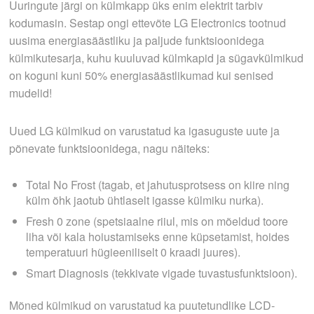
Uuringute järgi on külmkapp üks enim elektrit tarbiv
kodumasin. Sestap ongi ettevõte LG Electronics tootnud
uusima energiasäästliku ja paljude funktsioonidega
külmikutesarja, kuhu kuuluvad külmkapid ja sügavkülmikud
on koguni kuni 50% energiasäästlikumad kui senised
mudelid!
Uued LG külmikud on varustatud ka igasuguste uute ja
põnevate funktsioonidega, nagu näiteks:
Total No Frost (tagab, et jahutusprotsess on kiire ning
külm õhk jaotub ühtlaselt igasse külmiku nurka).
Fresh 0 zone (spetsiaalne riiul, mis on mõeldud toore
liha või kala hoiustamiseks enne küpsetamist, hoides
temperatuuri hügieeniliselt 0 kraadi juures).
Smart Diagnosis (tekkivate vigade tuvastusfunktsioon).
Mõned külmikud on varustatud ka puutetundlike LCD-