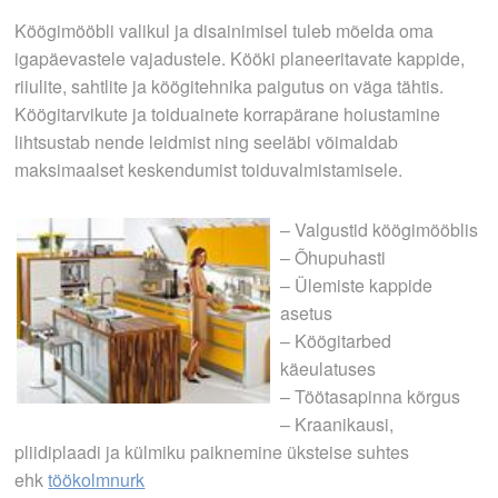
Köögimööbli valikul ja disainimisel tuleb mõelda oma
igapäevastele vajadustele. Kööki planeeritavate kappide,
riiulite, sahtlite ja köögitehnika paigutus on väga tähtis.
Köögitarvikute ja toiduainete korrapärane hoiustamine
lihtsustab nende leidmist ning seeläbi võimaldab
maksimaalset keskendumist toiduvalmistamisele.
– Valgustid köögimööblis
– Õhupuhasti
– Ülemiste kappide
asetus
– Köögitarbed
käeulatuses
– Töötasapinna kõrgus
– Kraanikausi,
pliidiplaadi ja külmiku paiknemine üksteise suhtes
ehk
töökolmnurk