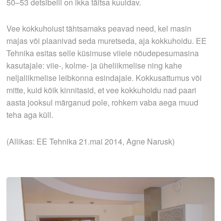
50–53 detsibelli on ikka täitsa kuuldav.
Vee kokkuhoiust tähtsamaks peavad need, kel masin
majas või plaanivad seda muretseda, aja kokku­hoidu. EE
Tehnika esitas selle küsimuse viiele nõudepesumasina
kasutajale: viie-, kolme- ja üheliikmelise ning kahe
neljaliikmelise leibkonna esindajale. Kokkusattumus või
mitte, kuid kõik kinnitasid, et vee kokkuhoidu nad paari
aasta jooksul märganud pole, rohkem vaba aega muud
teha aga küll.
(Allikas: EE Tehnika 21.mai 2014, Agne Narusk)