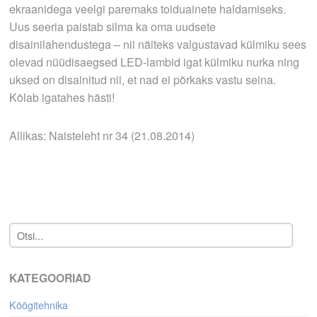
ekraanidega veelgi paremaks toiduainete haldamiseks.
Uus seeria paistab silma ka oma uudsete
disainilahendustega – nii näiteks valgustavad külmiku sees
olevad nüüdisaegsed LED-lambid igat külmiku nurka ning
uksed on disainitud nii, et nad ei põrkaks vastu seina.
Kõlab igatahes hästi!
Allikas: Naisteleht nr 34 (21.08.2014)
KATEGOORIAD
Köögitehnika