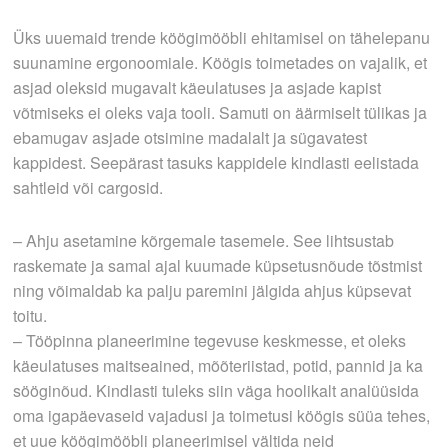
Üks uuemaid trende köögimööbli ehitamisel on tähelepanu
suunamine ergonoomiale. Köögis toimetades on vajalik, et
asjad oleksid mugavalt käeulatuses ja asjade kapist
võtmiseks ei oleks vaja tooli. Samuti on äärmiselt tülikas ja
ebamugav asjade otsimine madalalt ja sügavatest
kappidest. Seepärast tasuks kappidele kindlasti eelistada
sahtleid või cargosid.
– Ahju asetamine kõrgemale tasemele. See lihtsustab
raskemate ja samal ajal kuumade küpsetusnõude tõstmist
ning võimaldab ka palju paremini jälgida ahjus küpsevat
toitu.
– Tööpinna planeerimine tegevuse keskmesse, et oleks
käeulatuses maitseained, mõõteriistad, potid, pannid ja ka
sööginõud. Kindlasti tuleks siin väga hoolikalt analüüsida
oma igapäevaseid vajadusi ja toimetusi köögis süüa tehes,
et uue köögimööbli planeerimisel vältida neid