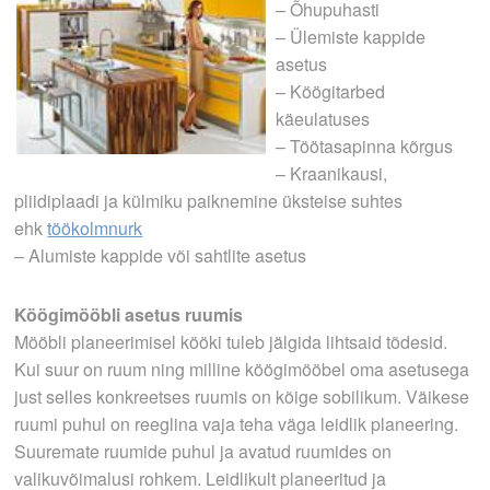
– Õhupuhasti
– Ülemiste kappide
asetus
– Köögitarbed
käeulatuses
– Töötasapinna kõrgus
– Kraanikausi,
pliidiplaadi ja külmiku paiknemine üksteise suhtes
ehk
töökolmnurk
– Alumiste kappide või sahtlite asetus
Köögimööbli asetus ruumis
Mööbli planeerimisel kööki tuleb jälgida lihtsaid tõdesid.
Kui suur on ruum ning milline köögimööbel oma asetusega
just selles konkreetses ruumis on kõige sobilikum. Väikese
ruumi puhul on reeglina vaja teha väga leidlik planeering.
Suuremate ruumide puhul ja avatud ruumides on
valikuvõimalusi rohkem. Leidlikult planeeritud ja