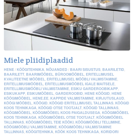
Miele pliidiplaadid
HENE
/
KÖÖGITEHNIKA
,
NÕUANDED
/
BAARI SISUSTUS
,
BAARILETID
,
BAARILETT
,
BAARIMÖÖBEL
,
BÜROOMÖÖBEL
,
ERITELLIMUSEL
KVALITEETNE MÖÖBEL
,
ERITELLIMUSEL MÖÖBLI VALMISTAMINE
,
ERITELLIMUSMÖÖBEL
,
ERITELLIMUSMÖÖBEL IGALE MAITSELE
,
ERITELLIMUSMÖÖBLI VALMISTAMINE
,
ESIKU GARDEROOBIKAPP
,
ESIKUKAPP
,
ESIKUMÖÖBEL
,
GARDEROOBID
,
HENE KÖÖGID
,
HENE
KÖÖGIMÖÖBEL
,
HENE.EE
,
KAPPIDE VALMISTAMINE
,
KIRJUTUSLAUD
,
KÖÖGI MÖÖBEL
,
KÖÖGID
,
KÖÖGID ERITELLIMUSEL TALLINNAS
,
KÖÖGID
KOOS TEHNIKAGA
,
KÖÖGID OTSE TOOTJALT
,
KÖÖGID TALLINNAS
,
KÖÖGIMÖÖBEL
,
KÖÖGIMÖÖBEL KOOS PAIGALDUSEGA
,
KÖÖGIMÖÖBEL
KOOS TEHNIKAGA
,
KÖÖGIMÖÖBEL OTSE TOOTJALT
,
KÖÖGIMÖÖBEL
TALLINNAS
,
KÖÖGIMÖÖBEL TEIE KÖÖKI
,
KÖÖGIMÖÖBLI TELLIMINE
,
KÖÖGIMÖÖBLI VALMISTAMINE
,
KÖÖGIMÖÖBLI VALMISTAMINE
TALLINNAS
,
KÖÖGITEHNIKA
,
KÖÖK KOOS TEHNIKAGA
,
KORIDORI