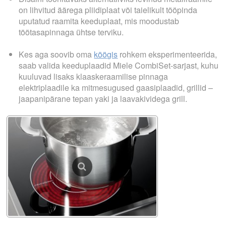
on lihvitud äärega pliidiplaat või taielikult tööpinda
uputatud raamita keeduplaat, mis moodustab
töötasapinnaga ühtse terviku.
Kes aga soovib oma
köögis
rohkem eksperimenteerida,
saab valida keeduplaadid Miele CombiSet-sarjast, kuhu
kuuluvad lisaks klaaskeraamilise pinnaga
elektriplaadile ka mitmesugused gaasiplaadid, grillid –
jaapanipärane tepan yaki ja laavakividega grill.