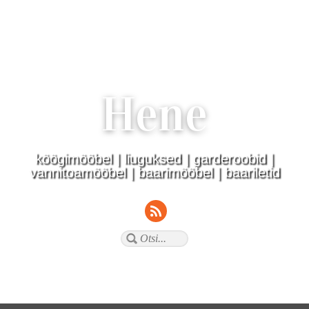
Hene
köögimööbel | liuguksed | garderoobid |
vannitoamööbel | baarimööbel | baariletid