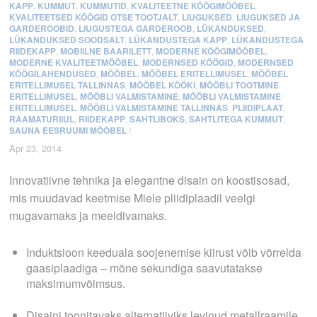
KAPP
,
KUMMUT
,
KUMMUTID
,
KVALITEETNE KÖÖGIMÖÖBEL
,
KVALITEETSED KÖÖGID OTSE TOOTJALT
,
LIUGUKSED
,
LIUGUKSED JA
GARDEROOBID
,
LIUGUSTEGA GARDEROOB
,
LÜKANDUKSED
,
LÜKANDUKSED SOODSALT
,
LÜKANDUSTEGA KAPP
,
LÜKANDUSTEGA
RIIDEKAPP
,
MOBIILNE BAARILETT
,
MODERNE KÖÖGIMÖÖBEL
,
MODERNE KVALITEETMÖÖBEL
,
MODERNSED KÖÖGID
,
MODERNSED
KÖÖGILAHENDUSED
,
MÖÖBEL
,
MÖÖBEL ERITELLIMUSEL
,
MÖÖBEL
ERITELLIMUSEL TALLINNAS
,
MÖÖBEL KÖÖKI
,
MÖÖBLI TOOTMINE
ERITELLIMUSEL
,
MÖÖBLI VALMISTAMINE
,
MÖÖBLI VALMISTAMINE
ERITELLIMUSEL
,
MÖÖBLI VALMISTAMINE TALLINNAS
,
PLIIDIPLAAT
,
RAAMATURIIUL
,
RIIDEKAPP
,
SAHTLIBOKS
,
SAHTLITEGA KUMMUT
,
SAUNA EESRUUMI MÖÖBEL
/
Apr 23, 2014
Innovatiivne tehnika ja elegantne disain on koostisosad,
mis muudavad keetmise Miele pliidiplaadil veelgi
mugavamaks ja meeldivamaks.
Induktsioon keeduala soojenemise kiirust võib võrrelda
gaasiplaadiga – mõne sekundiga saavutatakse
maksimumvõimsus.
Disaini toonitavaks alternatiiviks levinud metallraamile