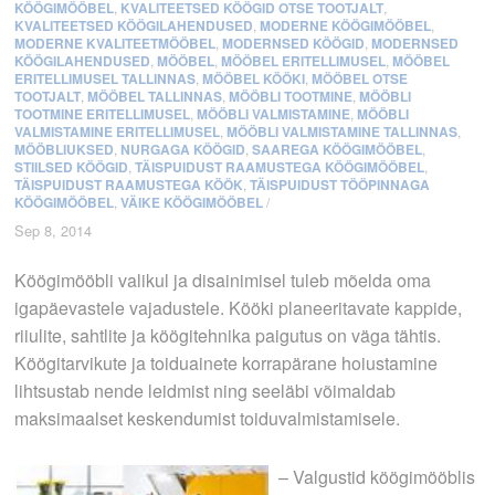
KÖÖGIMÖÖBEL
,
KVALITEETSED KÖÖGID OTSE TOOTJALT
,
KVALITEETSED KÖÖGILAHENDUSED
,
MODERNE KÖÖGIMÖÖBEL
,
MODERNE KVALITEETMÖÖBEL
,
MODERNSED KÖÖGID
,
MODERNSED
KÖÖGILAHENDUSED
,
MÖÖBEL
,
MÖÖBEL ERITELLIMUSEL
,
MÖÖBEL
ERITELLIMUSEL TALLINNAS
,
MÖÖBEL KÖÖKI
,
MÖÖBEL OTSE
TOOTJALT
,
MÖÖBEL TALLINNAS
,
MÖÖBLI TOOTMINE
,
MÖÖBLI
TOOTMINE ERITELLIMUSEL
,
MÖÖBLI VALMISTAMINE
,
MÖÖBLI
VALMISTAMINE ERITELLIMUSEL
,
MÖÖBLI VALMISTAMINE TALLINNAS
,
MÖÖBLIUKSED
,
NURGAGA KÖÖGID
,
SAAREGA KÖÖGIMÖÖBEL
,
STIILSED KÖÖGID
,
TÄISPUIDUST RAAMUSTEGA KÖÖGIMÖÖBEL
,
TÄISPUIDUST RAAMUSTEGA KÖÖK
,
TÄISPUIDUST TÖÖPINNAGA
KÖÖGIMÖÖBEL
,
VÄIKE KÖÖGIMÖÖBEL
/
Sep 8, 2014
Köögimööbli valikul ja disainimisel tuleb mõelda oma
igapäevastele vajadustele. Kööki planeeritavate kappide,
riiulite, sahtlite ja köögitehnika paigutus on väga tähtis.
Köögitarvikute ja toiduainete korrapärane hoiustamine
lihtsustab nende leidmist ning seeläbi võimaldab
maksimaalset keskendumist toiduvalmistamisele.
– Valgustid köögimööblis