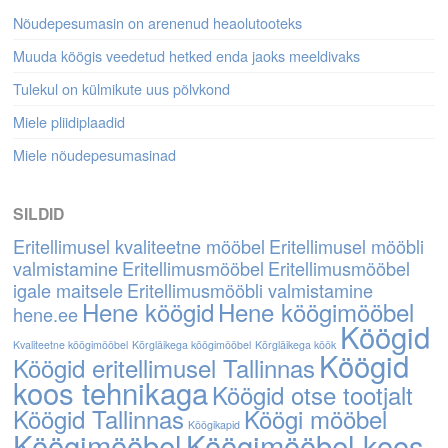
Nõudepesumasin on arenenud heaolutooteks
Muuda köögis veedetud hetked enda jaoks meeldivaks
Tulekul on külmikute uus põlvkond
Miele pliidiplaadid
Miele nõudepesumasinad
SILDID
Eritellimusel kvaliteetne mööbel
Eritellimusel mööbli
valmistamine
Eritellimusmööbel
Eritellimusmööbel
igale maitsele
Eritellimusmööbli valmistamine
Hene köögid
Hene köögimööbel
hene.ee
Köögid
Kvaliteetne köögimööbel
Kõrgläikega köögimööbel
Kõrgläikega köök
Köögid
Köögid eritellimusel Tallinnas
koos tehnikaga
Köögid otse tootjalt
Köögid Tallinnas
Köögi mööbel
Köögikapid
Köögimööbel
Köögimööbel koos