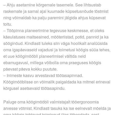
– Ahju asetamine kõrgemale tasemele. See lihtsustab
raskemate ja samal ajal kuumade küpsetusnõude tõstmist
ning võimaldab ka palju paremini jälgida ahjus küpsevat
toitu.
– Tööpinna planeerimine tegevuse keskmesse, et oleks
käeulatuses maitseained, mõõteriistad, potid, pannid ja ka
sööginõud. Kindlasti tuleks siin väga hoolikalt analüüsida
oma igapäevaseid vajadusi ja toimetusi köögis süüa tehes,
et uue köögimööbli planeerimisel vältida neid
ebamugavusi, millega võibolla oma praeguses köögis
päevast päeva kokku puutute.
– Inimeste kasvu arvestavad töötasapinnad.
Köögimööblisse on võimalik paigaldada ka mitmel erineval
kõrgusel asetsevaid töötasapindu.
Paluge oma köögimööbli valmistajalt tööergonoomia
arvesse võtmist. Kindlasti tasuks ka ise eelnevalt mõelda ja
oma köögis tehtavad toimingud üles tähendada, sest