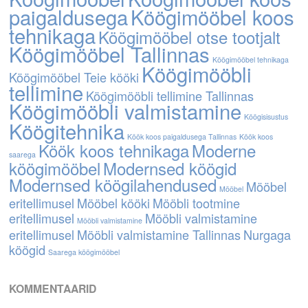
paigaldusega
Köögimööbel koos
tehnikaga
Köögimööbel otse tootjalt
Köögimööbel Tallinnas
Köögimööbel tehnikaga
Köögimööbli
Köögimööbel Teie kööki
tellimine
Köögimööbli tellimine Tallinnas
Köögimööbli valmistamine
Köögisisustus
Köögitehnika
Köök koos paigaldusega Tallinnas
Köök koos
Köök koos tehnikaga
Moderne
saarega
köögimööbel
Modernsed köögid
Modernsed köögilahendused
Mööbel
Mööbel
eritellimusel
Mööbel kööki
Mööbli tootmine
eritellimusel
Mööbli valmistamine
Mööbli valmistamine
eritellimusel
Mööbli valmistamine Tallinnas
Nurgaga
köögid
Saarega köögimööbel
KOMMENTAARID