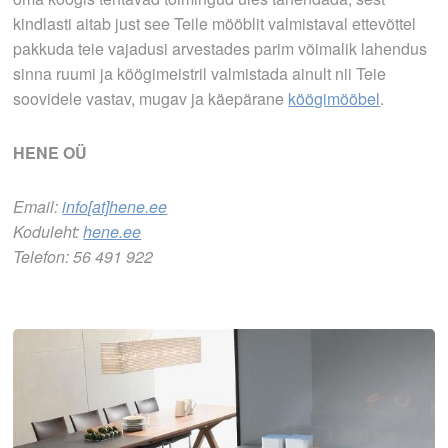
kindlasti aitab just see Teile mööblit valmistaval ettevõttel
pakkuda teie vajadusi arvestades parim võimalik lahendus
sinna ruumi ja köögimeistril valmistada ainult nii Teie
soovidele vastav, mugav ja käepärane
köögimööbel
.
HENE OÜ
Email:
info[at]hene.ee
Koduleht:
hene.ee
Telefon: 56 491 922