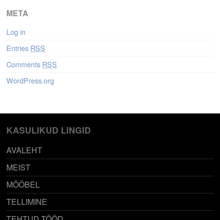
META
Log in
Entries
RSS
Comments
RSS
WordPress.org
KASULIKUD LINGID
AVALEHT
MEIST
MÖÖBEL
TELLIMINE
TEHTUD TÖÖD