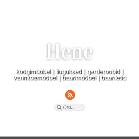
Hene
köögimööbel | liuguksed | garderoobid |
vannitoamööbel | baarimööbel | baariletid