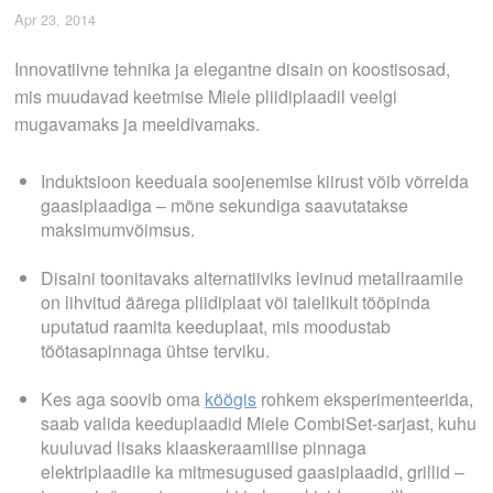
Apr 23, 2014
Innovatiivne tehnika ja elegantne disain on koostisosad,
mis muudavad keetmise Miele pliidiplaadil veelgi
mugavamaks ja meeldivamaks.
Induktsioon keeduala soojenemise kiirust võib võrrelda
gaasiplaadiga – mõne sekundiga saavutatakse
maksimumvõimsus.
Disaini toonitavaks alternatiiviks levinud metallraamile
on lihvitud äärega pliidiplaat või taielikult tööpinda
uputatud raamita keeduplaat, mis moodustab
töötasapinnaga ühtse terviku.
Kes aga soovib oma
köögis
rohkem eksperimenteerida,
saab valida keeduplaadid Miele CombiSet-sarjast, kuhu
kuuluvad lisaks klaaskeraamilise pinnaga
elektriplaadile ka mitmesugused gaasiplaadid, grillid –