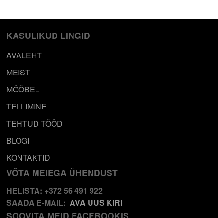
KASULIKUD LINGID
AVALEHT
MEIST
MÖÖBEL
TELLIMINE
TEHTUD TÖÖD
BLOGI
KONTAKTID
VÕTA MEIEGA ÜHENDUST
HELISTA: +372 56 491 922
SAADA E-MAIL:
AVA UUS KIRI
SOOVITA MEID FACEBOOKIS