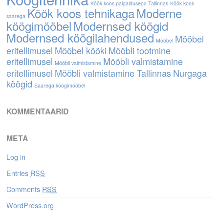
Köök koos paigaldusega Tallinnas
Köök koos
Köök koos tehnikaga
Moderne
saarega
köögimööbel
Modernsed köögid
Modernsed köögilahendused
Mööbel
Mööbel
eritellimusel
Mööbel kööki
Mööbli tootmine
eritellimusel
Mööbli valmistamine
Mööbli valmistamine
eritellimusel
Mööbli valmistamine Tallinnas
Nurgaga
köögid
Saarega köögimööbel
KOMMENTAARID
META
Log in
Entries
RSS
Comments
RSS
WordPress.org