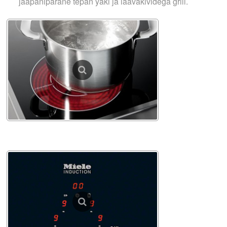
jaapanipärane tepan yaki ja laavakividega grill.