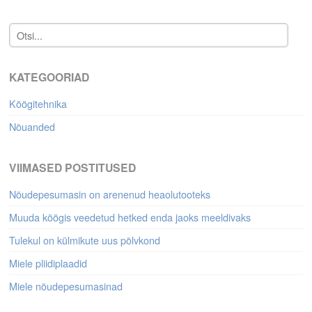
KATEGOORIAD
Köögitehnika
Nõuanded
VIIMASED POSTITUSED
Nõudepesumasin on arenenud heaolutooteks
Muuda köögis veedetud hetked enda jaoks meeldivaks
Tulekul on külmikute uus põlvkond
Miele pliidiplaadid
Miele nõudepesumasinad