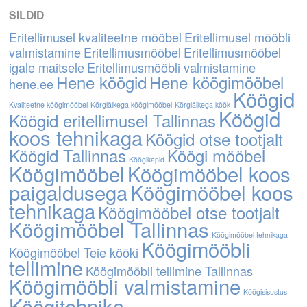
SILDID
Eritellimusel kvaliteetne mööbel
Eritellimusel mööbli
valmistamine
Eritellimusmööbel
Eritellimusmööbel
igale maitsele
Eritellimusmööbli valmistamine
Hene köögid
Hene köögimööbel
hene.ee
Köögid
Kvaliteetne köögimööbel
Kõrgläikega köögimööbel
Kõrgläikega köök
Köögid
Köögid eritellimusel Tallinnas
koos tehnikaga
Köögid otse tootjalt
Köögid Tallinnas
Köögi mööbel
Köögikapid
Köögimööbel
Köögimööbel koos
paigaldusega
Köögimööbel koos
tehnikaga
Köögimööbel otse tootjalt
Köögimööbel Tallinnas
Köögimööbel tehnikaga
Köögimööbli
Köögimööbel Teie kööki
tellimine
Köögimööbli tellimine Tallinnas
Köögimööbli valmistamine
Köögisisustus
Köögitehnika