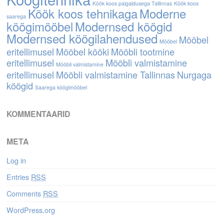
Köök koos paigaldusega Tallinnas
Köök koos
Köök koos tehnikaga
Moderne
saarega
köögimööbel
Modernsed köögid
Modernsed köögilahendused
Mööbel
Mööbel
eritellimusel
Mööbel kööki
Mööbli tootmine
eritellimusel
Mööbli valmistamine
Mööbli valmistamine
eritellimusel
Mööbli valmistamine Tallinnas
Nurgaga
köögid
Saarega köögimööbel
KOMMENTAARID
META
Log in
Entries
RSS
Comments
RSS
WordPress.org