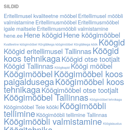
SILDID
Eritellimusel kvaliteetne mööbel
Eritellimusel mööbli
valmistamine
Eritellimusmööbel
Eritellimusmööbel
igale maitsele
Eritellimusmööbli valmistamine
Hene köögid
Hene köögimööbel
hene.ee
Köögid
Kvaliteetne köögimööbel
Kõrgläikega köögimööbel
Kõrgläikega köök
Köögid
Köögid eritellimusel Tallinnas
koos tehnikaga
Köögid otse tootjalt
Köögid Tallinnas
Köögi mööbel
Köögikapid
Köögimööbel
Köögimööbel koos
paigaldusega
Köögimööbel koos
tehnikaga
Köögimööbel otse tootjalt
Köögimööbel Tallinnas
Köögimööbel tehnikaga
Köögimööbli
Köögimööbel Teie kööki
tellimine
Köögimööbli tellimine Tallinnas
Köögimööbli valmistamine
Köögisisustus
Köögitehnika