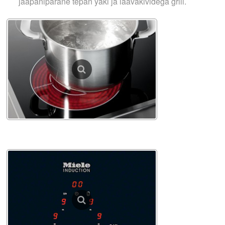
jaapanipärane tepan yaki ja laavakividega grill.