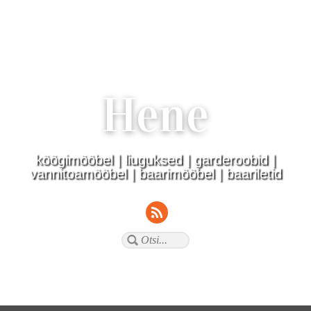
Hene
köögimööbel | liuguksed | garderoobid |
vannitoamööbel | baarimööbel | baariletid