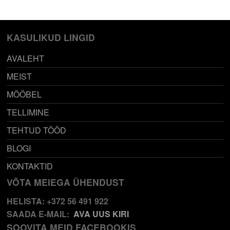
KASULIKUD LINGID
AVALEHT
MEIST
MÖÖBEL
TELLIMINE
TEHTUD TÖÖD
BLOGI
KONTAKTID
VÕTA MEIEGA ÜHENDUST
HELISTA: +372 56 491 922
SAADA E-MAIL:
AVA UUS KIRI
SOOVITA MEID FACEBOOKIS