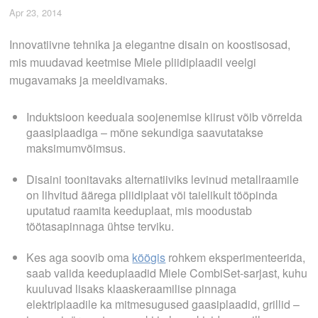
Apr 23, 2014
Innovatiivne tehnika ja elegantne disain on koostisosad,
mis muudavad keetmise Miele pliidiplaadil veelgi
mugavamaks ja meeldivamaks.
Induktsioon keeduala soojenemise kiirust võib võrrelda
gaasiplaadiga – mõne sekundiga saavutatakse
maksimumvõimsus.
Disaini toonitavaks alternatiiviks levinud metallraamile
on lihvitud äärega pliidiplaat või taielikult tööpinda
uputatud raamita keeduplaat, mis moodustab
töötasapinnaga ühtse terviku.
Kes aga soovib oma
köögis
rohkem eksperimenteerida,
saab valida keeduplaadid Miele CombiSet-sarjast, kuhu
kuuluvad lisaks klaaskeraamilise pinnaga
elektriplaadile ka mitmesugused gaasiplaadid, grillid –