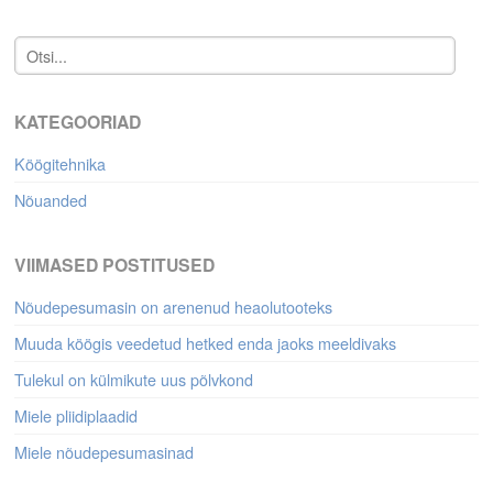
KATEGOORIAD
Köögitehnika
Nõuanded
VIIMASED POSTITUSED
Nõudepesumasin on arenenud heaolutooteks
Muuda köögis veedetud hetked enda jaoks meeldivaks
Tulekul on külmikute uus põlvkond
Miele pliidiplaadid
Miele nõudepesumasinad