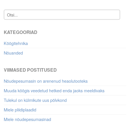
KATEGOORIAD
Köögitehnika
Nõuanded
VIIMASED POSTITUSED
Nõudepesumasin on arenenud heaolutooteks
Muuda köögis veedetud hetked enda jaoks meeldivaks
Tulekul on külmikute uus põlvkond
Miele pliidiplaadid
Miele nõudepesumasinad