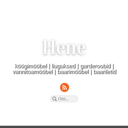
Hene
köögimööbel | liuguksed | garderoobid |
vannitoamööbel | baarimööbel | baariletid