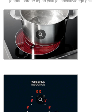
jaapanipärane tepan yaki ja laavakividega grill.