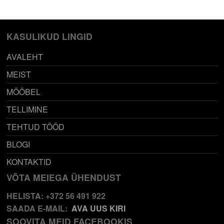
KASULIKUD LINGID
AVALEHT
MEIST
MÖÖBEL
TELLIMINE
TEHTUD TÖÖD
BLOGI
KONTAKTID
VÕTA MEIEGA ÜHENDUST
HELISTA: +372 56 491 922
SAADA E-MAIL:
AVA UUS KIRI
SOOVITA MEID FACEBOOKIS