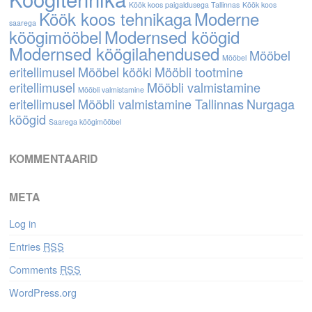
Köök koos paigaldusega Tallinnas
Köök koos
Köök koos tehnikaga
Moderne
saarega
köögimööbel
Modernsed köögid
Modernsed köögilahendused
Mööbel
Mööbel
eritellimusel
Mööbel kööki
Mööbli tootmine
eritellimusel
Mööbli valmistamine
Mööbli valmistamine
eritellimusel
Mööbli valmistamine Tallinnas
Nurgaga
köögid
Saarega köögimööbel
KOMMENTAARID
META
Log in
Entries
RSS
Comments
RSS
WordPress.org