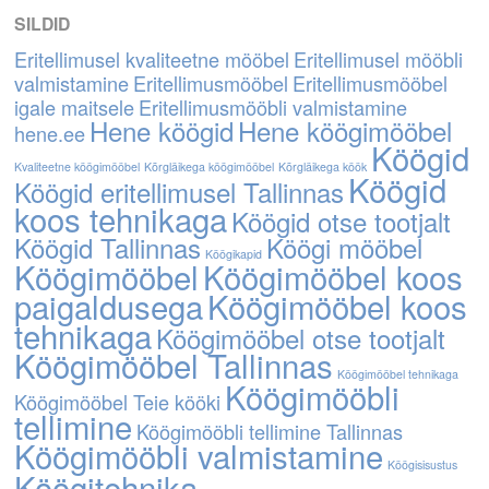
SILDID
Eritellimusel kvaliteetne mööbel
Eritellimusel mööbli
valmistamine
Eritellimusmööbel
Eritellimusmööbel
igale maitsele
Eritellimusmööbli valmistamine
Hene köögid
Hene köögimööbel
hene.ee
Köögid
Kvaliteetne köögimööbel
Kõrgläikega köögimööbel
Kõrgläikega köök
Köögid
Köögid eritellimusel Tallinnas
koos tehnikaga
Köögid otse tootjalt
Köögid Tallinnas
Köögi mööbel
Köögikapid
Köögimööbel
Köögimööbel koos
paigaldusega
Köögimööbel koos
tehnikaga
Köögimööbel otse tootjalt
Köögimööbel Tallinnas
Köögimööbel tehnikaga
Köögimööbli
Köögimööbel Teie kööki
tellimine
Köögimööbli tellimine Tallinnas
Köögimööbli valmistamine
Köögisisustus
Köögitehnika