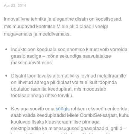
Apr 23, 2014
Innovatiivne tehnika ja elegantne disain on koostisosad,
mis muudavad keetmise Miele pliidiplaadil veelgi
mugavamaks ja meeldivamaks.
Induktsioon keeduala soojenemise kiirust võib võrrelda
gaasiplaadiga – mõne sekundiga saavutatakse
maksimumvõimsus.
Disaini toonitavaks alternatiiviks levinud metallraamile
on lihvitud äärega pliidiplaat või taielikult tööpinda
uputatud raamita keeduplaat, mis moodustab
töötasapinnaga ühtse terviku.
Kes aga soovib oma
köögis
rohkem eksperimenteerida,
saab valida keeduplaadid Miele CombiSet-sarjast, kuhu
kuuluvad lisaks klaaskeraamilise pinnaga
elektriplaadile ka mitmesugused gaasiplaadid, grillid –