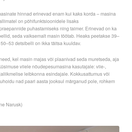
asinate hinnad erinevad enam kui kaks korda – masina
allimatel on põhifunktsioonidele lisaks
praepannide puhastamiseks ning taimer. Erinevad on ka
llid, seda vaiksemalt masin töötab. Heaks peetakse 39–
50–53 detsibelli on ikka täitsa kuuldav.
eed, kel masin majas või plaanivad seda muretseda, aja
 küsimuse viiele nõudepesumasina kasutajale: viie-,
jaliikmelise leibkonna esindajale. Kokkusattumus või
okkuhoidu nad paari aasta jooksul märganud pole, rohkem
gne Narusk)