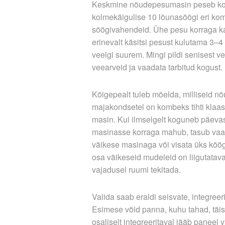
Keskmine nõudepesumasin peseb kor
kolmekäigulise 10 lõunasöögi eri kom
söögivahendeid. Ühe pesu­ korraga ka
erinevalt käsitsi­ pesust kulutama 3–
veelgi suurem. Mingi pildi senisest 
veearveid ja vaadata tarbitud kogust.
Kõigepealt tuleb mõelda, milliseid nõ
majakondsetel on kombeks tihti klaa
masin. Kui ilmselgelt koguneb päeva
masinasse korraga mahub, tasub vaa
väikese masinaga või visata üks köögi
osa väikeseid mudeleid on liigutatava
vajadusel ruumi tekitada.
Valida saab eraldi seisvate, integree
Esimese võid panna, kuhu tahad, täis­ 
osaliselt integreeritaval jääb paneel v