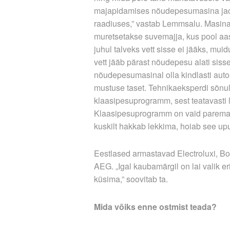
majapidamises nõudepesumasina jaok
raadiuses,” vastab Lemmsalu. Masina
muretsetakse suvemajja, kus pool aast
juhul talveks vett sisse ei jääks, muid
vett jääb pärast nõudepesu alati sis
nõudepesumasinal olla kindlasti auto
mustuse taset. Tehnikaeksperdi sõnul 
klaasipesuprogramm, sest teatavasti 
Klaasipesuprogramm on vaid paremate
kuskilt hakkab lekkima, hoiab see up
Eestlased armastavad Electroluxi, Bo
AEG. „Igal kauba­märgil on lai valik e
küsima,” soovitab ta.
Mida võiks enne ostmist teada?