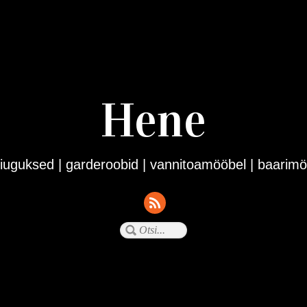
Hene
iuguksed | garderoobid | vannitoamööbel | baarimöö