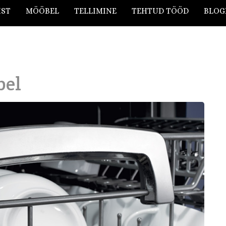
IST
MÖÖBEL
TELLIMINE
TEHTUD TÖÖD
BLOG
bel