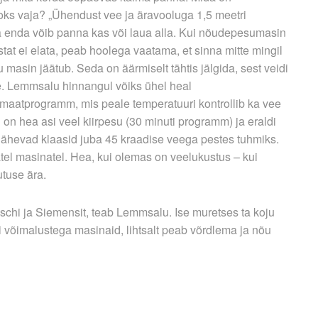
s vaja? „Ühendust vee ja äravooluga 1,5 meetri
 enda võib panna kas või laua alla. Kui nõude­pesumasin
at ei elata, peab hoolega vaatama, et sinna mitte mingil
u masin jäätub. Seda on äärmiselt tähtis jälgida, sest veidi
se. Lemmsalu hinnangul võiks ühel heal
maatprogramm, mis peale temperatuuri kontrollib ka vee
on hea asi veel kiirpesu (30 minuti programm) ja eraldi
lähevad klaasid juba 45 kraadise veega pestes tuhmiks.
l masinatel. Hea, kui olemas on veelukustus – kui
utuse ära.
schi ja Siemensit, teab Lemmsalu. Ise muretses ta koju
ri võimalustega masinaid, lihtsalt peab võrdlema ja nõu