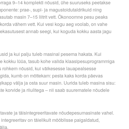
raga 9–14 komplekti nõusid, ühe suuruseks peetakse
ponente: prae-, supi- ja magustoidutaldrikuid ning
sutab masin 7–15 liitrit vett. Ökonoomne pesu peaks
4 korda vähem vett. Kui vesi kogu aeg voolab, on vahe
veekasutusest annab seegi, kui koguda kokku aasta jagu
usid ja kui palju tuleb masinal pesema hakata. Kui
se kokku lüüa, tasub kohe valida klaasipesuprogrammiga
s rohkem nõusid, kui väikesesse lauapealsesse
gida, kumb on mõttekam: pesta kaks korda päevas
kapp välja ja osta suur masin. Uurida tuleb masina sisu:
te korvide ja riiulitega – nii saab suurematele nõudele
ritavate ja täisintegreeritavate nõudepesumasinate vahel.
integreeritav on täielikult mööblisse paigaldatud,
älja.