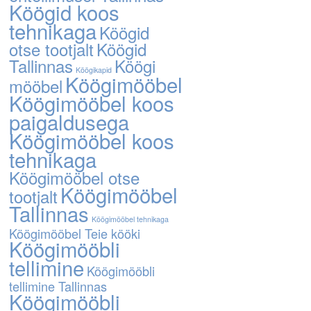
Köögid koos
tehnikaga
Köögid
otse tootjalt
Köögid
Tallinnas
Köögi
Köögikapid
Köögimööbel
mööbel
Köögimööbel koos
paigaldusega
Köögimööbel koos
tehnikaga
Köögimööbel otse
Köögimööbel
tootjalt
Tallinnas
Köögimööbel tehnikaga
Köögimööbel Teie kööki
Köögimööbli
tellimine
Köögimööbli
tellimine Tallinnas
Köögimööbli