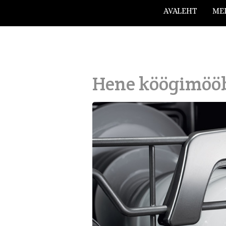
AVALEHT
ME
Hene köögimöö