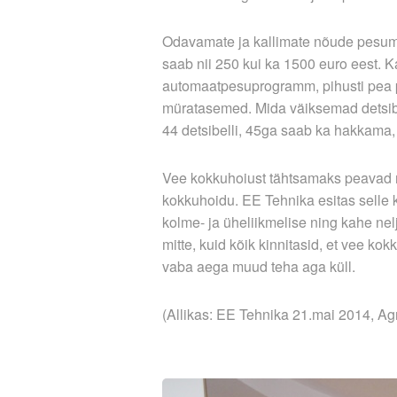
Odavamate ja kallimate nõude­ pesum
saab nii 250 kui ka 1500 euro eest. K
automaatpesuprogramm, pihusti­ pea 
müratasemed. Mida väiksemad detsibe
44 detsibelli, 45ga saab ka hakkama, 
Vee kokkuhoiust tähtsamaks peavad n
kokku­hoidu. EE Tehnika esitas selle
kolme- ja üheliikmelise ning kahe nel
mitte, kuid kõik kinnitasid, et vee k
vaba aega muud teha aga küll.
(Allikas: EE Tehnika 21.mai 2014, A