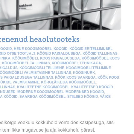
renenud heaolutooteks
KÖÖGID
,
HENE KÖÖGIMÖÖBEL
,
KÖÖGID
,
KÖÖGID ERITELLIMUSEL
GID OTSE TOOTJALT
,
KÖÖGID PAIGALDUSEGA
,
KÖÖGID TALLINNAS
,
HNIKA
,
KÖÖGIMÖÖBEL KOOS PAIGALDUSEGA
,
KÖÖGIMÖÖBEL KOOS
T
,
KÖÖGIMÖÖBEL TALLINNAS
,
KÖÖGIMÖÖBEL TEHNIKAGA
,
AIGALDUS
,
KÖÖGIMÖÖBLI TELLIMINE
,
KÖÖGIMÖÖBLI TELLIMINE
ÖÖGIMÖÖBLI VALMISTAMINE TALLINNAS
,
KÖÖGINURK
,
S PAIGALDUSEGA TALLINNAS
,
KÖÖK KOOS SAAREGA
,
KÖÖK KOOS
ÖKIDE VALMISTAMINE
,
KÕRGLÄIKEGA KÖÖGIMÖÖBEL
,
ALLINNAS
,
KVALITEETNE KÖÖGIMÖÖBEL
,
KVALITEETSED KÖÖGID
ENDUSED
,
MODERNE KÖÖGIMÖÖBEL
,
MODERNSED KÖÖGID
,
A KÖÖGID
,
SAAREGA KÖÖGIMÖÖBEL
,
STIILSED KÖÖGID
,
VÄIKE
 eelkõige veekulu kokkuhoid võrreldes käsipesuga, siis
kem ikka mugavuse ja aja kokkuhoiu pärast.