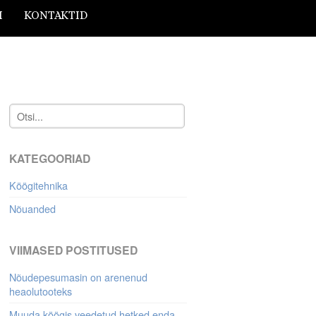
I
KONTAKTID
KATEGOORIAD
Köögitehnika
Nõuanded
VIIMASED POSTITUSED
Nõudepesumasin on arenenud
heaolutooteks
Muuda köögis veedetud hetked enda