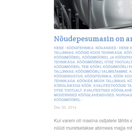
Nõudepesumasin on a
HENE
/
KÖÖGITEHNIKA
,
NÕUANDED
/
HENE 
TALLINNAS
,
KÖÖGID KOOS TEHNIKAGA
,
KÖÖ
KÖÖGIMÖÖBEL
,
KÖÖGIMÖÖBEL JA KÖÖGITE
TEHNIKAGA
,
KÖÖGIMÖÖBEL OTSE TOOTJAL
KÖÖGIMÖÖBEL TEIE KÖÖKI
,
KÖÖGIMÖÖBLI P
TALLINNAS
,
KÖÖGIMÖÖBLI VALMISTAMINE
,
K
KÖÖGISISUSTUS
,
KÖÖGITEHNIKA
,
KÖÖK KOO
TEHNIKAGA
,
KÖÖKIDE MÜÜK TALLINNAS
,
KÖ
KÕRGLÄIKEGA KÖÖK
,
KVALITEETKÖÖGID T
OTSE TOOTJALT
,
KVALITEETSED KÖÖGILAH
MODERNSED KÖÖGILAHENDUSED
,
NURGAG
KÖÖGIMÖÖBEL
/
Dec 30, 2014
Kui varem oli masina ostjatele tähtis
nüüd muretsetakse abimees majja roh