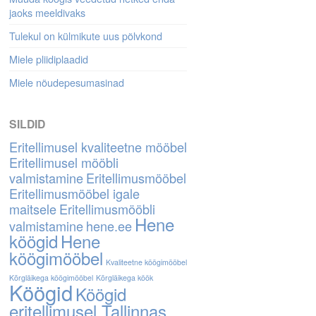
jaoks meeldivaks
Tulekul on külmikute uus põlvkond
Miele pliidiplaadid
Miele nõudepesumasinad
SILDID
Eritellimusel kvaliteetne mööbel
Eritellimusel mööbli
valmistamine
Eritellimusmööbel
Eritellimusmööbel igale
maitsele
Eritellimusmööbli
Hene
valmistamine
hene.ee
köögid
Hene
köögimööbel
Kvaliteetne köögimööbel
Kõrgläikega köögimööbel
Kõrgläikega köök
Köögid
Köögid
eritellimusel Tallinnas