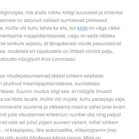
ööginurgas, mis andis märku köögi suurusest ja omanike
Asemele on astunud vaikselt sumisevad pisikesed
riiulile või kuhu tahes ka siis, kui
köök
on väga väike.
ementaarne majapidamisseade, nagu on seda näiteks
e levikule asjaolu, et tänapäevast nõude­ pesumasinat
, mudeleid eri vajadustele on lihtsalt niivõrd palju,
kastuudio müügijuht Aivo Lemmsalu.
idas nõudepesumasinad järjest rohkem eestlaste
n jõudnud maamajapidamistesse, suvilatesse,
itesse. Suurim muutus oligi see, et müügile ilmusid
sai tõsta lauale, riiulile või mujale, kuhu parasjagu vaja.
 hinnavahe suurema ja väiksema masina vahel pole enam
Hind pole otsustamise kriteerium number üks ning paljud
net osta sel juhul pigem suurem variant, millel rohkem
i-, nt klaasipesu, täis­ automaatika, viiteprogramm jms)
aja mitu korda ööpäevas käima panna. Mida on