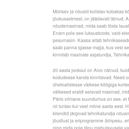
Mürisev ja nõusid kolistav kobakas k
jõukusastmest, on jäädavalt läinud. 
nõudemasinad, mida saab tõsta lauale, 
Enam pole see luksustoode, vaid el
pesumasin. Kaasa aitab tehnikaseadm
saab panna igasse majja, kus vesi sees
kinnitab masinate asjatundja, Tehni
20 aasta jooksul on Aivo näinud, ku
kodudesse kanda kinnitavad. Need o
ühetoalistesse väikese köögiga korter
väikesed eraldi seisvad masinad, mida 
Päris viimane suundumus on see, et
nii tuntav kui veel mõne aasta eest. 
kliendid järgivad tehnikatundja nõuan
jõudlust ja eriprogramme (kiirpesu, er
ning mida pole tänu mahutavusele v