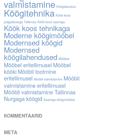
valmistamine
Köögisisustus
Köögitehnika
Köök koos
paigaldusega Tallinnas
Köök koos saarega
Köök koos tehnikaga
Moderne köögimööbel
Modernsed köögid
Modernsed
köögilahendused
Mööbel
Mööbel eritellimusel
Mööbel
kööki
Mööbli tootmine
eritellimusel
Mööbli
Mööbli valmistamine
valmistamine eritellimusel
Mööbli valmistamine Tallinnas
Nurgaga köögid
Saarega köögimööbel
KOMMENTAARID
META