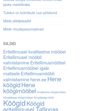
jaoks meeldivaks
Tulekul on külmikute uus põlvkond
Miele pliidiplaadid
Miele nõudepesumasinad
SILDID
Eritellimusel kvaliteetne mööbel
Eritellimusel mööbli
valmistamine
Eritellimusmööbel
Eritellimusmööbel igale
maitsele
Eritellimusmööbli
Hene
valmistamine
hene.ee
köögid
Hene
köögimööbel
Kvaliteetne köögimööbel
Kõrgläikega köögimööbel
Kõrgläikega köök
Köögid
Köögid
eritellimusel Tallinnas