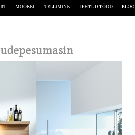
IST
MÖÖBEL
TELLIMINE
TEHTUD TÖÖD
BLOG
nõudepesumasin