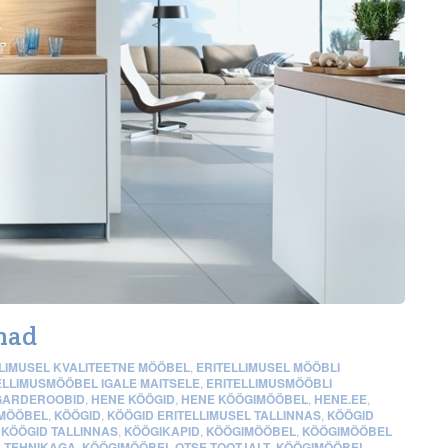
nad
LIMUSEL KVALITEETNE MÖÖBEL
,
ERITELLIMUSEL MÖÖBLI
ELLIMUSMÖÖBEL IGALE MAITSELE
,
ERITELLIMUSMÖÖBLI
GARDEROOBID
,
HENE KÖÖGID
,
HENE KÖÖGIMÖÖBEL
,
HENE.EE
,
 MÖÖBEL
,
KÖÖGID
,
KÖÖGID ERITELLIMUSEL TALLINNAS
,
KÖÖGID
,
KÖÖGID TALLINNAS
,
KÖÖGIKAPID
,
KÖÖGIMÖÖBEL
,
KÖÖGIMÖÖBEL
 TEHNIKAGA
,
KÖÖGIMÖÖBEL OTSE TOOTJALT
,
KÖÖGIMÖÖBEL