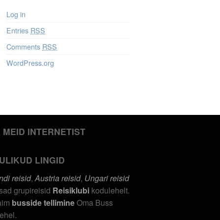
Log in
Entries
RSS
Comments
RSS
WordPress.org
A MEID INTERNETIST
ULIKUD LINGID
ndi reisid
,
Austria reisid
,
Ungari reisid
ad grupireisid
Reisiklubi
kodulehelt.
aim
busside tellimine
Oma Buss
ehel.