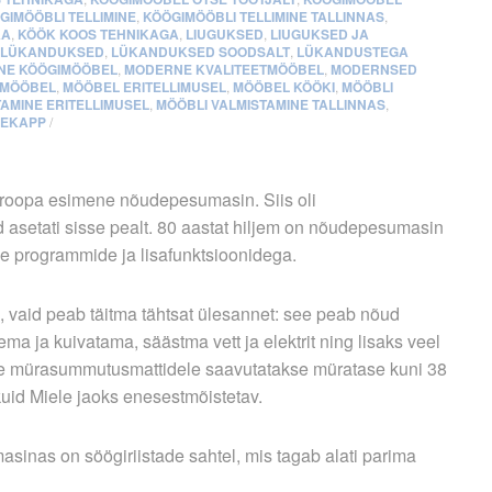
GIMÖÖBLI TELLIMINE
,
KÖÖGIMÖÖBLI TELLIMINE TALLINNAS
,
KA
,
KÖÖK KOOS TEHNIKAGA
,
LIUGUKSED
,
LIUGUKSED JA
LÜKANDUKSED
,
LÜKANDUKSED SOODSALT
,
LÜKANDUSTEGA
NE KÖÖGIMÖÖBEL
,
MODERNE KVALITEETMÖÖBEL
,
MODERNSED
MÖÖBEL
,
MÖÖBEL ERITELLIMUSEL
,
MÖÖBEL KÖÖKI
,
MÖÖBLI
TAMINE ERITELLIMUSEL
,
MÖÖBLI VALMISTAMINE TALLINNAS
,
DEKAPP
/
uroopa esimene nõudepesumasin. Siis oli
setati sisse pealt. 80 aastat hiljem on nõudepesumasin
 programmide ja lisafunktsioonidega.
 vaid peab täitma tähtsat ülesannet: see peab nõud
ema ja kuivatama, säästma vett ja elektrit ning lisaks veel
ele mürasummutusmattidele saavutatakse müratase kuni 38
kuid Miele jaoks enesestmõistetav.
inas on söögiriistade sahtel, mis tagab alati parima