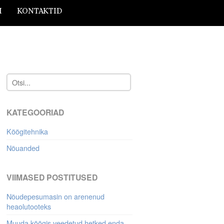
I
KONTAKTID
KATEGOORIAD
Köögitehnika
Nõuanded
VIIMASED POSTITUSED
Nõudepesumasin on arenenud
heaolutooteks
Muuda köögis veedetud hetked enda