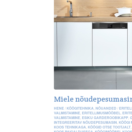
Miele nõudepesumasi
HENE
/
KÖÖGITEHNIKA
,
NÕUANDED
/
ERITEL
VALMISTAMINE
,
ERITELLIMUSMÖÖBEL
,
ERIT
VALMISTAMINE
,
ESIKU GARDEROOBIKAPP
,
INTEGREERITAV NÕUDEPESUMASIN
,
KÖÖGI
KOOS TEHNIKAGA
,
KÖÖGID OTSE TOOTJALT
KOOS PAIGALDUSEGA
,
KÖÖGIMÖÖBEL KOOS