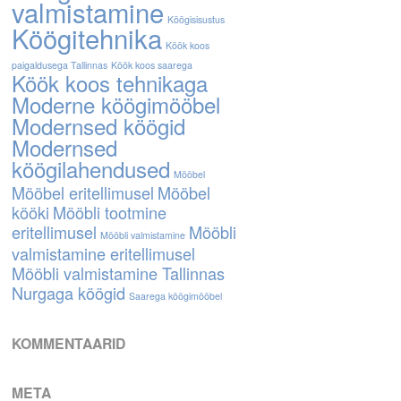
valmistamine
Köögisisustus
Köögitehnika
Köök koos
paigaldusega Tallinnas
Köök koos saarega
Köök koos tehnikaga
Moderne köögimööbel
Modernsed köögid
Modernsed
köögilahendused
Mööbel
Mööbel eritellimusel
Mööbel
kööki
Mööbli tootmine
eritellimusel
Mööbli
Mööbli valmistamine
valmistamine eritellimusel
Mööbli valmistamine Tallinnas
Nurgaga köögid
Saarega köögimööbel
KOMMENTAARID
META