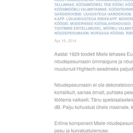
TALLINNAS
,
KÖÖGIMÖÖBEL TEIE KÖÖKI
,
KÖÖ
KÖÖGIMÖÖBLI VALMISTAMINE
,
KÖÖGITEHNI
GARDEROOBID
,
LIUGUSTEGA GARDEROOB
,
KAPP
,
LÜKANDUSTEGA RIIDEKAPP
,
MODER
KÖÖGID
,
MODERNSED KÖÖGILAHENDUSED
,
TOOTMINE ERITELLIMUSEL
,
MÖÖBLI VALMIS
NÕUDEPESUMASIN
,
NURGAGA KÖÖGID
,
RII
Apr 15, 2014
Aastal 1929 toodeti Miele tehases E
nõudepesumasin ümmargune ja nõud a
muutunud Hightech-seadmeks paljude
Nõudepesumasin ei ole dekoratsioon,
korralikult, samas õrnalt, puhtaks pes
töötama vaikselt. Tänu spetsiaalset
dB. Palju kohustusi ühele masinale, 
Eriline komponent Miele nõudepesumas
pesu ja kuivatustulemuse.