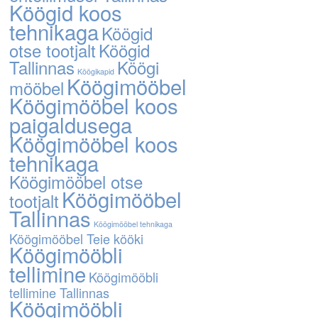
Köögid koos
tehnikaga
Köögid
otse tootjalt
Köögid
Tallinnas
Köögi
Köögikapid
Köögimööbel
mööbel
Köögimööbel koos
paigaldusega
Köögimööbel koos
tehnikaga
Köögimööbel otse
Köögimööbel
tootjalt
Tallinnas
Köögimööbel tehnikaga
Köögimööbel Teie kööki
Köögimööbli
tellimine
Köögimööbli
tellimine Tallinnas
Köögimööbli