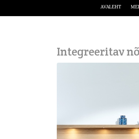
AVALEHT
ME
Integreeritav 