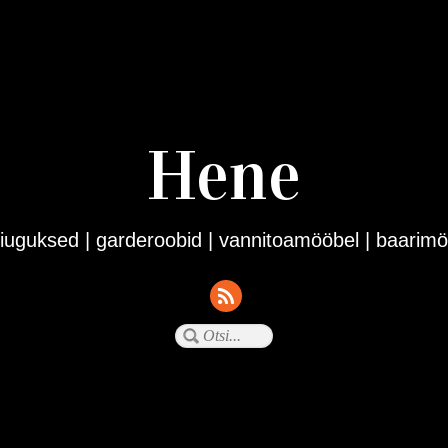
Hene
iuguksed | garderoobid | vannitoamööbel | baarimöö