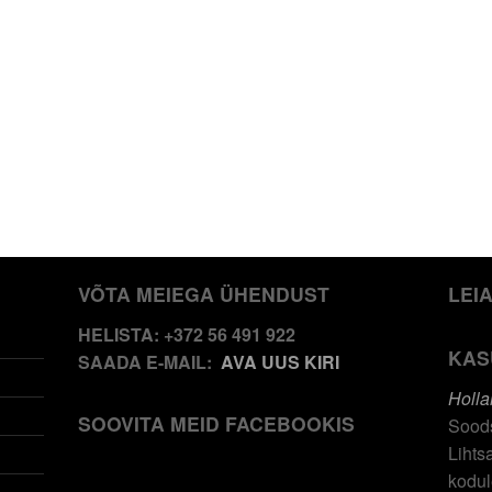
VÕTA MEIEGA ÜHENDUST
LEI
HELISTA: +372 56 491 922
KAS
SAADA E-MAIL:
AVA UUS KIRI
Holla
SOOVITA MEID FACEBOOKIS
Soods
Lihts
kodul