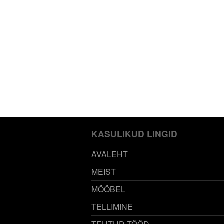
KASULIKUD LINGID
AVALEHT
MEIST
MÖÖBEL
TELLIMINE