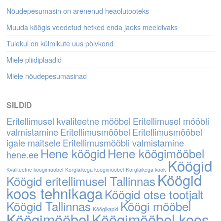
Nõudepesumasin on arenenud heaolutooteks
Muuda köögis veedetud hetked enda jaoks meeldivaks
Tulekul on külmikute uus põlvkond
Miele pliidiplaadid
Miele nõudepesumasinad
SILDID
Eritellimusel kvaliteetne mööbel
Eritellimusel mööbli
valmistamine
Eritellimusmööbel
Eritellimusmööbel
igale maitsele
Eritellimusmööbli valmistamine
Hene köögid
Hene köögimööbel
hene.ee
Köögid
Kvaliteetne köögimööbel
Kõrgläikega köögimööbel
Kõrgläikega köök
Köögid
Köögid eritellimusel Tallinnas
koos tehnikaga
Köögid otse tootjalt
Köögid Tallinnas
Köögi mööbel
Köögikapid
Köögimööbel
Köögimööbel koos