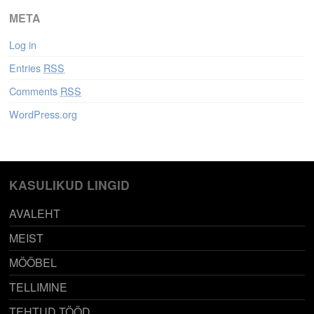
META
Log in
Entries
RSS
Comments
RSS
WordPress.org
KASULIKUD LINGID
AVALEHT
MEIST
MÖÖBEL
TELLIMINE
TEHTUD TÖÖD