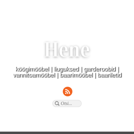
Hene
köögimööbel | liuguksed | garderoobid |
vannitoamööbel | baarimööbel | baariletid