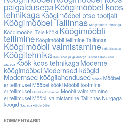
paigaldusega
Köögimööbel koos
tehnikaga
Köögimööbel otse tootjalt
Köögimööbel Tallinnas
Köögimööbel tehnikaga
Köögimööbli
Köögimööbel Teie kööki
tellimine
Köögimööbli tellimine Tallinnas
Köögimööbli valmistamine
Köögisisustus
Köögitehnika
Köök koos paigaldusega Tallinnas
Köök koos
Köök koos tehnikaga
Moderne
saarega
köögimööbel
Modernsed köögid
Modernsed köögilahendused
Mööbel
Mööbel
eritellimusel
Mööbel kööki
Mööbli tootmine
eritellimusel
Mööbli valmistamine
Mööbli valmistamine
eritellimusel
Mööbli valmistamine Tallinnas
Nurgaga
köögid
Saarega köögimööbel
KOMMENTAARID