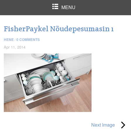
MENU
FisherPaykel Nõudepesumasin 1
HENE
/
0 COMMENTS
Apr 11, 2014
Next Image