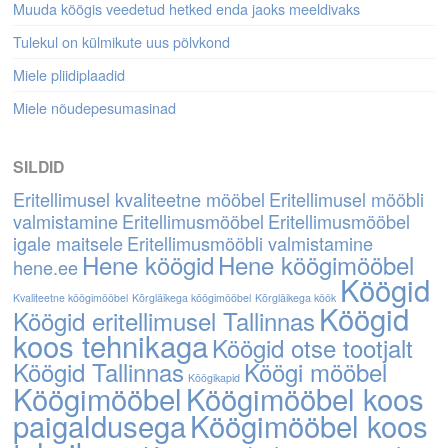
Muuda köögis veedetud hetked enda jaoks meeldivaks
Tulekul on külmikute uus põlvkond
Miele pliidiplaadid
Miele nõudepesumasinad
SILDID
Eritellimusel kvaliteetne mööbel
Eritellimusel mööbli
valmistamine
Eritellimusmööbel
Eritellimusmööbel
igale maitsele
Eritellimusmööbli valmistamine
Hene köögid
Hene köögimööbel
hene.ee
Köögid
Kvaliteetne köögimööbel
Kõrgläikega köögimööbel
Kõrgläikega köök
Köögid
Köögid eritellimusel Tallinnas
koos tehnikaga
Köögid otse tootjalt
Köögid Tallinnas
Köögi mööbel
Köögikapid
Köögimööbel
Köögimööbel koos
paigaldusega
Köögimööbel koos