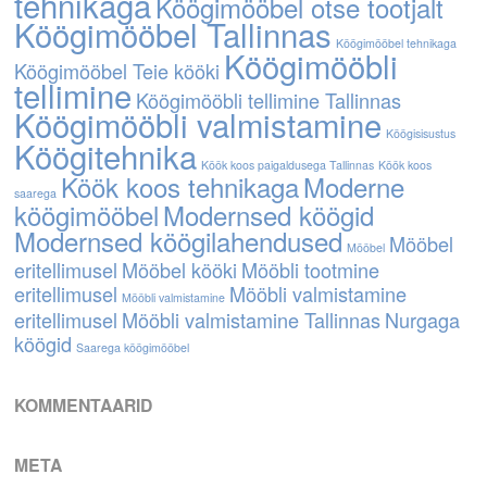
tehnikaga
Köögimööbel otse tootjalt
Köögimööbel Tallinnas
Köögimööbel tehnikaga
Köögimööbli
Köögimööbel Teie kööki
tellimine
Köögimööbli tellimine Tallinnas
Köögimööbli valmistamine
Köögisisustus
Köögitehnika
Köök koos paigaldusega Tallinnas
Köök koos
Köök koos tehnikaga
Moderne
saarega
köögimööbel
Modernsed köögid
Modernsed köögilahendused
Mööbel
Mööbel
eritellimusel
Mööbel kööki
Mööbli tootmine
eritellimusel
Mööbli valmistamine
Mööbli valmistamine
eritellimusel
Mööbli valmistamine Tallinnas
Nurgaga
köögid
Saarega köögimööbel
KOMMENTAARID
META