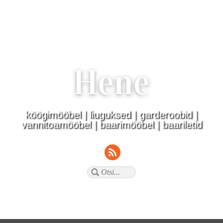
Hene
köögimööbel | liuguksed | garderoobid |
vannitoamööbel | baarimööbel | baariletid