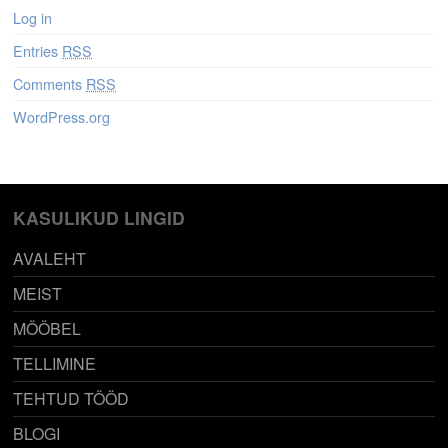
Log in
Entries
RSS
Comments
RSS
WordPress.org
KASULIKUD LINGID
AVALEHT
MEIST
MÖÖBEL
TELLIMINE
TEHTUD TÖÖD
BLOGI