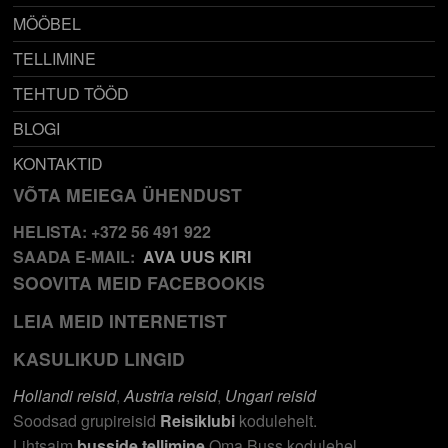
MÖÖBEL
TELLIMINE
TEHTUD TÖÖD
BLOGI
KONTAKTID
VÕTA MEIEGA ÜHENDUST
HELISTA: +372 56 491 922
SAADA E-MAIL:
AVA UUS KIRI
SOOVITA MEID FACEBOOKIS
LEIA MEID INTERNETIST
KASULIKUD LINGID
Hollandi reisid
,
Austria reisid
,
Ungari reisid
Soodsad grupireisid
Reisiklubi
kodulehelt.
Lihtsaim
busside tellimine
Oma Buss kodulehel.