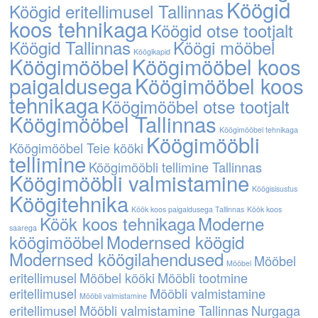
Köögid
Köögid eritellimusel Tallinnas
koos tehnikaga
Köögid otse tootjalt
Köögid Tallinnas
Köögi mööbel
Köögikapid
Köögimööbel
Köögimööbel koos
paigaldusega
Köögimööbel koos
tehnikaga
Köögimööbel otse tootjalt
Köögimööbel Tallinnas
Köögimööbel tehnikaga
Köögimööbli
Köögimööbel Teie kööki
tellimine
Köögimööbli tellimine Tallinnas
Köögimööbli valmistamine
Köögisisustus
Köögitehnika
Köök koos paigaldusega Tallinnas
Köök koos
Köök koos tehnikaga
Moderne
saarega
köögimööbel
Modernsed köögid
Modernsed köögilahendused
Mööbel
Mööbel
eritellimusel
Mööbel kööki
Mööbli tootmine
eritellimusel
Mööbli valmistamine
Mööbli valmistamine
eritellimusel
Mööbli valmistamine Tallinnas
Nurgaga