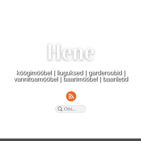
Hene
köögimööbel | liuguksed | garderoobid |
vannitoamööbel | baarimööbel | baariletid