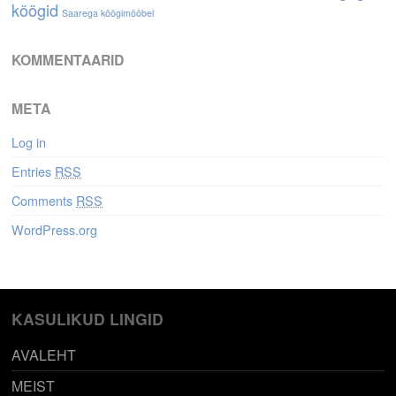
köögid
Saarega köögimööbel
KOMMENTAARID
META
Log in
Entries
RSS
Comments
RSS
WordPress.org
KASULIKUD LINGID
AVALEHT
MEIST