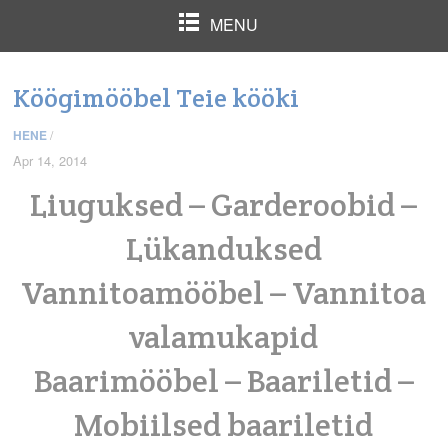
MENU
Köögimööbel Teie kööki
HENE
/
Apr 14, 2014
Liuguksed – Garderoobid –
Lükanduksed
Vannitoamööbel – Vannitoa
valamukapid
Baarimööbel – Baariletid –
Mobiilsed baariletid